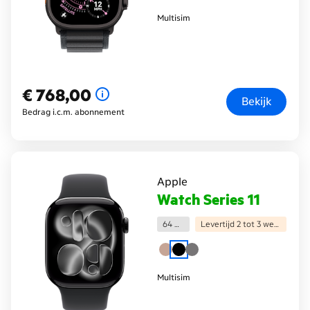
Multisim
€ 768,00
€ 768,00
Bekijk
Bedrag i.c.m. abonnement
Apple
Watch Series 11
64 GB
Levertijd 2 tot 3 weken
Multisim