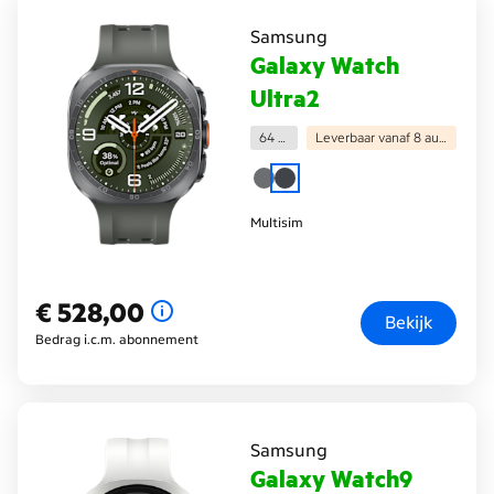
Samsung
Galaxy Watch
Ultra2
64 GB
Leverbaar vanaf 8 augustus
Multisim
€ 528,00
€ 528,00
Bekijk
Bedrag i.c.m. abonnement
Samsung
Galaxy Watch9