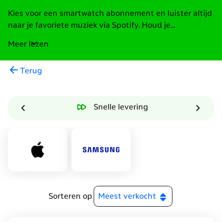
Kies voor een smartwatch abonnement en luister altijd
naar je favoriete muziek via Spotify. Houd je
sportprestaties bij met Strava of deel je locatie via
Meer lezen
Whatsapp. Met een multisim smartwatch gebruik je
jouw abonnement volop. Je kan gerust je telefoon
Terug
thuis laten en toch bereikbaar blijven op je eigen
nummer via je smartwatch. Deze horloges hebben
namelijk GPS en Cellular, zodat je altijd verbonden bent
Snelle levering
met het beste netwerk van Nederland. Vind je Apple
een fijn merk? Kies dan een Apple smartwatch met
abonnement. Heb je liever Samsung of Google? Kies
dan een Samsung Galaxy Watch of een Google Pixel
Watch. Met een nieuwe smartwatch ga je verbonden,
in stijl de deur uit.
Sorteren op