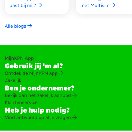
past bij mij?
met Multisim
Alle blogs
MijnKPN App
Gebruik jij 'm al?
Ontdek de MijnKPN app
Zakelijk
Ben je ondernemer?
Bekijk dan het zakelijk aanbod
Klantenservice
Heb je hulp nodig?
Vind antwoord op al je vragen