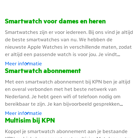
filters overslaan en ga verder
Smartwatch voor dames en heren
Smartwatches zijn er voor iedereen. Bij ons vind je altijd
de beste smartwatches van nu. We hebben de
nieuwste Apple Watches in verschillende maten, zodat
er altijd een passende watch is voor jou. Je vindt
smartwatches voor allerlei stijlen. Een mooie
Meer informatie
smartwatch is bijvoorbeeld de Apple Watch Series of
Smartwatch abonnement
de Apple Watch SE in verschillende kleuren. Hou je van
Met een smartwatch abonnement bij KPN ben je altijd
een slank model? Dan is de Samsung Galaxy Watch of
en overal verbonden met het beste netwerk van
Samsung Galaxy Watch Classic een goede keuze. Val je
Nederland. Je hebt geen wifi of telefoon nodig om
graag op? Kies dan de Google Pixel Watch. Zoek je een
bereikbaar te zijn. Je kan bijvoorbeeld gesprekken
stoerder model? Kijk dan naar de Samsung Galaxy
beantwoorden of je boodschappen betalen met je
Meer informatie
Watch Ultra of de Apple Watch Ultra. Zo'n stevig
smartwatch, zonder je telefoon of betaalpas. Dit werkt
Multisim bij KPN
horloge kan tegen een stootje en is handig voor
dankzij een extra e-sim in je smartwatch.
buitensporten.
Koppel je smartwatch abonnement aan je bestaande