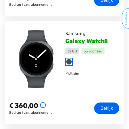
Bekijk
Bedrag i.c.m. abonnement
Feedback
Samsung
Galaxy Watch8
32 GB
op voorraad
Multisim
€ 360,00
€ 360,00
Bekijk
Bedrag i.c.m. abonnement