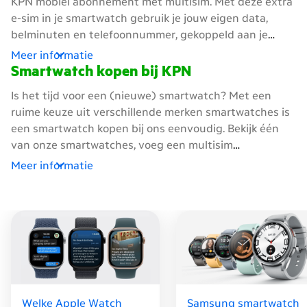
KPN mobiel abonnement met multisim. Met deze extra
e-sim in je smartwatch gebruik je jouw eigen data,
belminuten en telefoonnummer, gekoppeld aan je
bestaande mobiele abonnement bij KPN. Zo ben je
Meer informatie
altijd en overal verbonden met ons krachtige netwerk.
Smartwatch kopen bij KPN
Ook wanneer je telefoon onverwachts leeg is, kan je
Is het tijd voor een (nieuwe) smartwatch? Met een
door met appen, bellen en muziek luisteren. Laat je
ruime keuze uit verschillende merken smartwatches is
telefoon in je kluisje tijdens het sporten of ga zonder
een smartwatch kopen bij ons eenvoudig. Bekijk één
zorgen op pad zonder je mobiel. Met een smartwatch
van onze smartwatches, voeg een multisim
abonnement maak je overal gebruik van je favoriete
abonnement toe en kies voor een eenmalige of
Meer informatie
apps.
gespreide betaling. Koppel de e-sim aan je bestaande
KPN mobiel abonnement. Zodra je nieuwe multisim
smartwatch binnen is, ben je klaar om te genieten van
alle voordelen van een smartwatch abonnement.
Welke Apple Watch
Samsung smartwatch