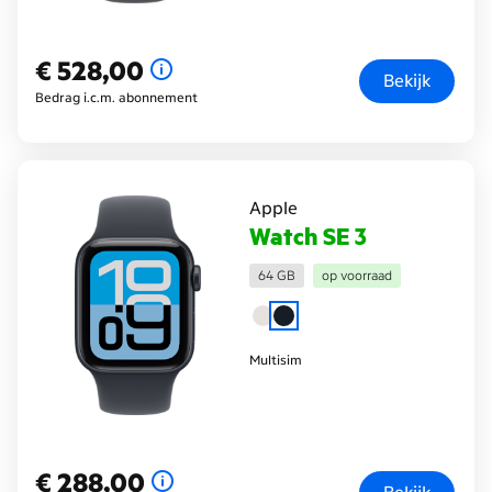
€ 528,00
€ 528,00
Bekijk
Bedrag i.c.m. abonnement
Apple
Watch SE 3
64 GB
op voorraad
Multisim
€ 288,00
€ 288,00