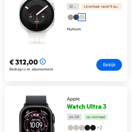
32 GB
Leverbaar vanaf 8 augustus
Multisim
€ 312,00
€ 312,00
Bekijk
Bedrag i.c.m. abonnement
Apple
Watch Ultra 3
64 GB
op voorraad
+2