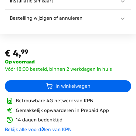
Installatie simkaart
Bestelling wijzigen of annuleren
€ 4,
99
€ 4,
99
Op voorraad
Vóór 18:00 besteld, binnen 2 werkdagen in huis
In winkelwagen
Betrouwbare 4G netwerk van KPN
Gemakkelijk opwaarderen in Prepaid App
14 dagen bedenktijd
Bekijk alle voordelen van KPN