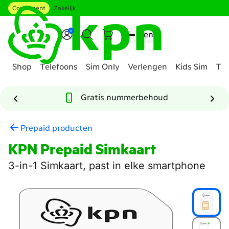
Consument
Zakelijk
Ga naar hoofdinhoud
Menu
Shop
Telefoons
Sim Only
Verlengen
Kids Sim
Tee
Genavigeerd
naar
Gratis nummerbehoud
Prepaid
abonnement
Prepaid producten
samenstellen
KPN Prepaid Simkaart
3-in-1 Simkaart, past in elke smartphone