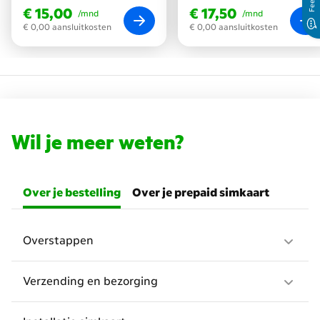
€ 15,00
€ 17,50
€ 15,00
€ 17,50
/mnd
/mnd
€ 0,00 aansluitkosten
€ 0,00 aansluitkosten
Wil je meer weten?
Over je bestelling
Over je prepaid simkaart
Overstappen
Verzending en bezorging