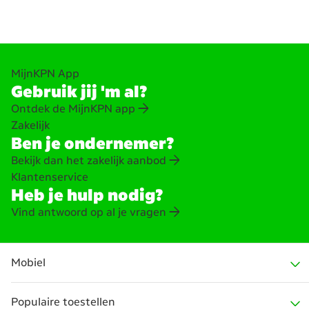
MijnKPN App
Gebruik jij 'm al?
Ontdek de MijnKPN app
Zakelijk
Ben je ondernemer?
Bekijk dan het zakelijk aanbod
Klantenservice
Heb je hulp nodig?
Vind antwoord op al je vragen
Mobiel
Populaire toestellen
Alles voor Mobiel