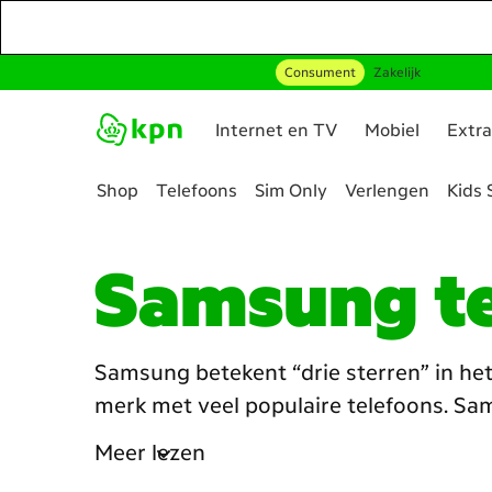
Consument
Zakelijk
Ga naar hoofdinhoud
Internet en TV
Mobiel
Extra
Shop
Telefoons
Sim Only
Verlengen
Kids 
Genavigeerd
naar
Samsung te
Alle
mobiele
telefoons
Samsung betekent “drie sterren” in he
merk met veel populaire telefoons. Sa
mooi ontwerp. Bij ons kies je uit versc
Meer lezen
Samsung telefoon kan je gamen, films k