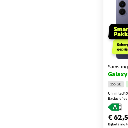
Scher
geprij
Samsung
Galaxy
256 GB
Unlimited40
Exclusief e
€ 62,
€ 62,50
per maa
Bijbetaling 