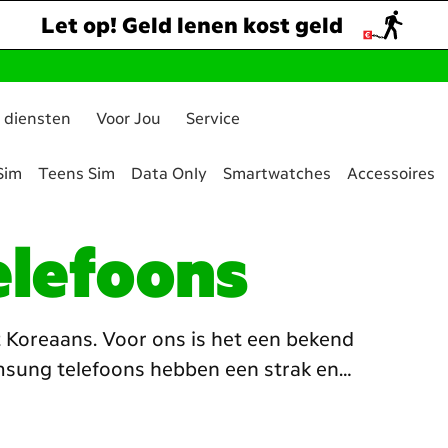
Let op! Geld lenen kost geld
 diensten
Voor Jou
Service
Sim
Teens Sim
Data Only
Smartwatches
Accessoires
lefoons
t Koreaans. Voor ons is het een bekend
msung telefoons hebben een strak en
hillende kleuren en soorten. Met een
ijken en makkelijk streamen. Je maakt