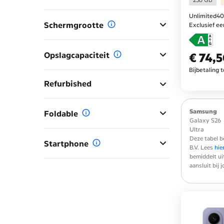
Unlimited40
Schermgrootte
Exclusief e
Opslagcapaciteit
€ 74,
€ 74,50
per maa
Bijbetaling 
Refurbished
Samsung
Foldable
Galaxy S26
Ultra
Deze tabel b
Startphone
B.V. Lees
hie
bemiddelt ui
aansluit bij