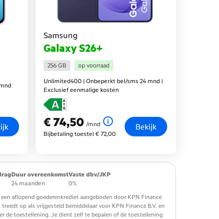
Samsung
Galaxy S26+
256 GB
op voorraad
Unlimited400 | Onbeperkt bel/sms 24 mnd |
 mnd
Exclusief eenmalige kosten
€ 74,50
€ 74,50
per maand
/mnd
ijk
Bekijk
Bijbetaling toestel € 72,00
drag
Duur overeenkomst
Vaste dbv/JKP
24 maanden
0%
 is een aflopend goederenkrediet aangeboden door KPN Finance
. treedt op als vrijgesteld bemiddelaar voor KPN Finance B.V. en
de toestellening. Je dient zelf te bepalen of de toestellening