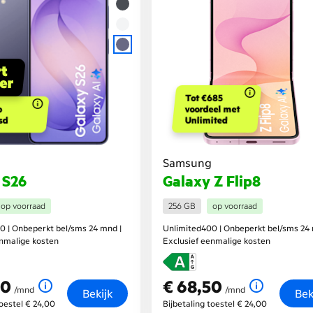
Tot €685
p
voordeel met
sd
Unlimited
Samsung
 S26
Galaxy Z Flip8
op voorraad
256 GB
op voorraad
0 | Onbeperkt bel/sms 24 mnd |
Unlimited400 | Onbeperkt bel/sms 24 
enmalige kosten
Exclusief eenmalige kosten
50
€ 68,50
nd
€ 68,50
per maand
/mnd
/mnd
Bekijk
Bek
toestel € 24,00
Bijbetaling toestel € 24,00