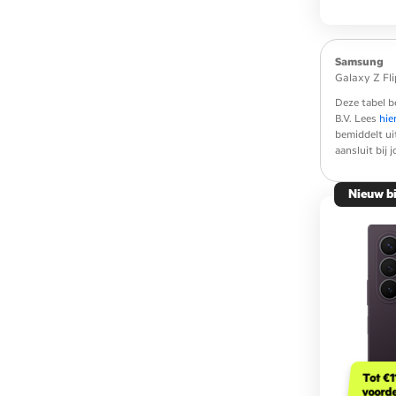
Samsung
Galaxy Z Fl
Deze tabel b
B.V. Lees
hie
bemiddelt ui
aansluit bij
Nieuw b
Tot €1
voord