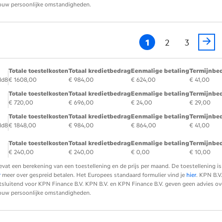
 jouw persoonlijke omstandigheden.
1
2
3
Totale toestelkosten
Totaal kredietbedrag
Eenmalige betaling
Termijnbe
ld8
€ 1608,00
€ 984,00
€ 624,00
€ 41,00
Totale toestelkosten
Totaal kredietbedrag
Eenmalige betaling
Termijnbe
€ 720,00
€ 696,00
€ 24,00
€ 29,00
Totale toestelkosten
Totaal kredietbedrag
Eenmalige betaling
Termijnbe
ld8
€ 1848,00
€ 984,00
€ 864,00
€ 41,00
Totale toestelkosten
Totaal kredietbedrag
Eenmalige betaling
Termijnbe
€ 240,00
€ 240,00
€ 0,00
€ 10,00
evat een berekening van een toestellening en de prijs per maand. De toestellening
r
meer over gespreid betalen. Het Europees standaard formulier vind je
hier
. KPN B.V
tsluitend voor KPN Finance B.V. KPN B.V. en KPN Finance B.V. geven geen advies over 
 jouw persoonlijke omstandigheden.