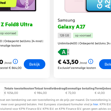
ited
Samsung
 Z Fold8 Ultra
Galaxy A27
op voorraad
128 GB
op voorraad
0 | Onbeperkt bel/sms 24 mnd |
Unlimited400 | Onbeperkt bel/sms 24
enmalige kosten
50
€ 43,50
nd
€ 43,50
per maand
/mnd
/mnd
Bekijk
Bek
toestel € 864,00
Exclusief eenmalige kosten
Totale toestelkosten
Totaal kredietbedrag
Eenmalige betaling
Termijnbe
+
€ 1056,00
€ 984,00
€ 72,00
€ 41,00
evat een berekening van een toestellening en de prijs per maand. De toestellening
r
meer over gespreid betalen. Het Europees standaard formulier vind je
hier
. KPN B.V
tsluitend voor KPN Finance B.V. KPN B.V. en KPN Finance B.V. geven geen advies over 