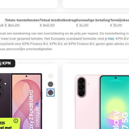
Totale toestelkosten
Totaal kredietbedrag
Eenmalige betaling
Termijnbe
ip8
€ 864,00
€ 840,00
€ 24,00
€ 35,00
evat een berekening van een toestellening en de prijs per maand. De toestellening
r
meer over gespreid betalen. Het Europees standaard formulier vind je
hier
. KPN B.V
tsluitend voor KPN Finance B.V. KPN B.V. en KPN Finance B.V. geven geen advies over 
 jouw persoonlijke omstandigheden.
ij KPN
125
eel met