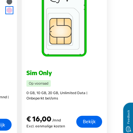
Sim Only
Op voorraad
0 GB, 10 GB, 20 GB, Unlimited Data |
mnd |
Onbeperkt bel/sms
Feedback
€ 16,00
€ 16,00
/mnd
Bekijk
ijk
Excl. eenmalige kosten