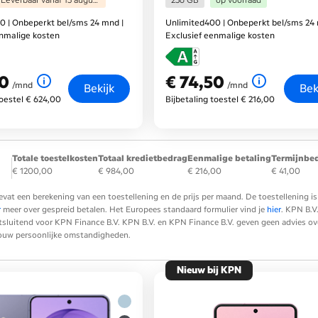
0 | Onbeperkt bel/sms 24 mnd |
Unlimited400 | Onbeperkt bel/sms 24 
enmalige kosten
Exclusief eenmalige kosten
50
€ 74,50
nd
€ 74,50
per maand
/mnd
/mnd
Bekijk
Bek
toestel € 624,00
Bijbetaling toestel € 216,00
Totale toestelkosten
Totaal kredietbedrag
Eenmalige betaling
Termijnbe
€ 1200,00
€ 984,00
€ 216,00
€ 41,00
evat een berekening van een toestellening en de prijs per maand. De toestellening
r
meer over gespreid betalen. Het Europees standaard formulier vind je
hier
. KPN B.V
tsluitend voor KPN Finance B.V. KPN B.V. en KPN Finance B.V. geven geen advies over 
 jouw persoonlijke omstandigheden.
Nieuw bij KPN