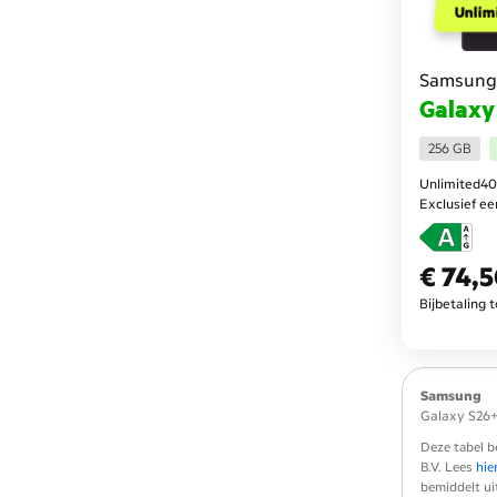
Unlim
Samsung
Galaxy
256 GB
Unlimited40
Exclusief e
€ 74,
€ 74,50
per maa
Bijbetaling 
Samsung
Galaxy S26
Deze tabel b
B.V. Lees
hie
bemiddelt ui