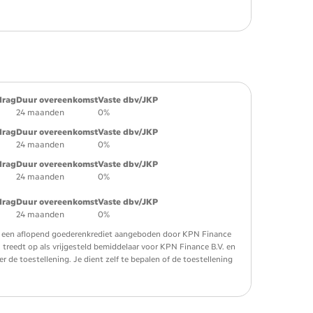
drag
Duur overeenkomst
Vaste dbv/JKP
24 maanden
0%
drag
Duur overeenkomst
Vaste dbv/JKP
24 maanden
0%
drag
Duur overeenkomst
Vaste dbv/JKP
24 maanden
0%
drag
Duur overeenkomst
Vaste dbv/JKP
24 maanden
0%
 is een aflopend goederenkrediet aangeboden door KPN Finance
. treedt op als vrijgesteld bemiddelaar voor KPN Finance B.V. en
de toestellening. Je dient zelf te bepalen of de toestellening