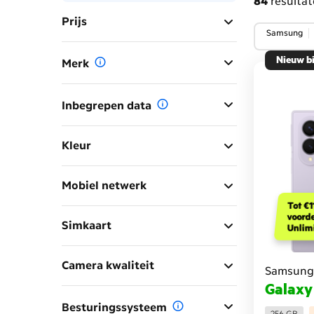
84
resulta
Prijs
Samsung
Nieuw b
Merk
Inbegrepen data
Kleur
Mobiel netwerk
Tot €1
voord
Simkaart
Unlim
Camera kwaliteit
Samsung
Galaxy
Besturingssysteem
256 GB