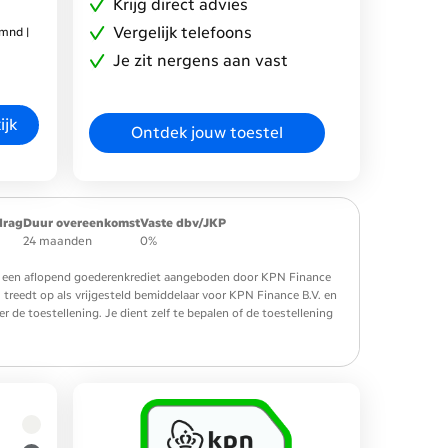
Krijg direct advies
Vergelijk telefoons
mnd |
Je zit nergens aan vast
ijk
Ontdek jouw toestel
drag
Duur overeenkomst
Vaste dbv/JKP
24 maanden
0%
 is een aflopend goederenkrediet aangeboden door KPN Finance
. treedt op als vrijgesteld bemiddelaar voor KPN Finance B.V. en
de toestellening. Je dient zelf te bepalen of de toestellening