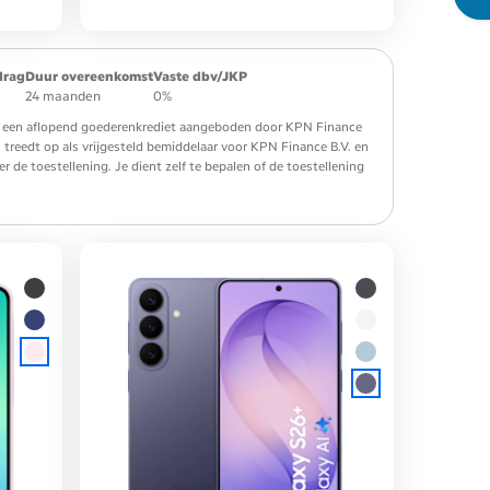
drag
Duur overeenkomst
Vaste dbv/JKP
24 maanden
0%
 is een aflopend goederenkrediet aangeboden door KPN Finance
. treedt op als vrijgesteld bemiddelaar voor KPN Finance B.V. en
de toestellening. Je dient zelf te bepalen of de toestellening