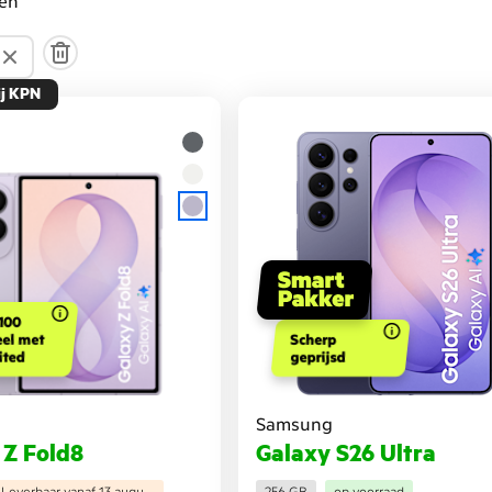
ten
ij KPN
100
eel met
Scherp
ited
geprijsd
Samsung
 Z Fold8
Galaxy S26 Ultra
Leverbaar vanaf 13 augustus
256 GB
op voorraad