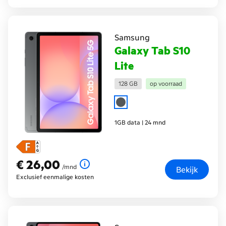
Samsung
Galaxy Tab S10
Lite
128 GB
op voorraad
1GB data | 24 mnd
€ 26,00
€ 26,00
per maand
/mnd
Bekijk
Exclusief eenmalige kosten