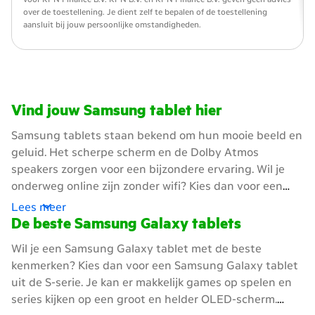
over de toestellening. Je dient zelf te bepalen of de toestellening
aansluit bij jouw persoonlijke omstandigheden.
filters overslaan en ga verder
Vind jouw Samsung tablet hier
Samsung tablets staan bekend om hun mooie beeld en
geluid. Het scherpe scherm en de Dolby Atmos
speakers zorgen voor een bijzondere ervaring. Wil je
onderweg online zijn zonder wifi? Kies dan voor een
Samsung tablet uit de 5G-series. Je hebt ook een
Lees meer
abonnement nodig om overal te internetten. Kies je
De beste Samsung Galaxy tablets
voor ons, dan krijg je het snelste 5G netwerk van
Wil je een Samsung Galaxy tablet met de beste
Nederland. Met een Samsung tablet en 5G ben je klaar
kenmerken? Kies dan voor een Samsung Galaxy tablet
voor de toekomst!
uit de S-serie. Je kan er makkelijk games op spelen en
series kijken op een groot en helder OLED-scherm.