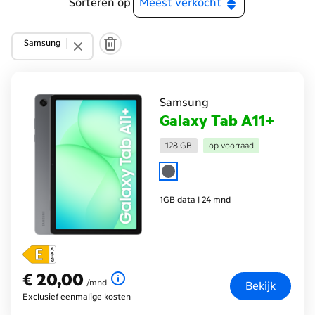
Sorteren op
Samsung
Samsung
Galaxy Tab A11+
128 GB
op voorraad
1GB data | 24 mnd
€ 20,00
€ 20,00
per maand
/mnd
Bekijk
Exclusief eenmalige kosten