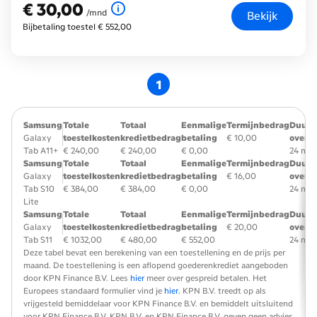
€ 30,00
€ 30,00
per maand
/mnd
Bekijk
Bijbetaling toestel € 552,00
1
Samsung
Totale
Totaal
Eenmalige
Termijnbedrag
Duur
Galaxy
toestelkosten
kredietbedrag
betaling
€ 10,00
overe
Tab A11+
€ 240,00
€ 240,00
€ 0,00
24 ma
Samsung
Totale
Totaal
Eenmalige
Termijnbedrag
Duur
Galaxy
toestelkosten
kredietbedrag
betaling
€ 16,00
overe
Tab S10
€ 384,00
€ 384,00
€ 0,00
24 ma
Lite
Samsung
Totale
Totaal
Eenmalige
Termijnbedrag
Duur
Galaxy
toestelkosten
kredietbedrag
betaling
€ 20,00
overe
Tab S11
€ 1032,00
€ 480,00
€ 552,00
24 ma
Deze tabel bevat een berekening van een toestellening en de prijs per
maand. De toestellening is een aflopend goederenkrediet aangeboden
door KPN Finance B.V. Lees
hier
meer over gespreid betalen. Het
Europees standaard formulier vind je
hier
. KPN B.V. treedt op als
vrijgesteld bemiddelaar voor KPN Finance B.V. en bemiddelt uitsluitend
voor KPN Finance B.V. KPN B.V. en KPN Finance B.V. geven geen advies