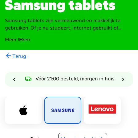
Samsung tablets
Samsung tablets zijn vernieuwend en makkelijk te
gebruiken. Of je nu studeert, internet gebruikt of
ontspant met een videogame, er is altijd een Samsung
Meer lezen
tablet die bij je past. Wil je een snelle tablet voor zware
games en apps? Kies dan voor de S-serie, die heeft de
Terug
beste eigenschappen en nieuwste functies. Met een
sterke processor en een helder AMOLED-beeldscherm
is deze tablet ideaal voor gamen, ontwerpen en video's
Vóór 21:00 besteld, morgen in huis
maken of bewerken. Zoek je een tablet voor dagelijkse
taken en een scherpe prijs? Dan is de A-serie iets voor
jou. Je kan makkelijk surfen, chatten en simpele games
spelen. Alle Samsung tablets geven je een goede mix
van werk en ontspanning. Ontdek het brede aanbod
van Samsung tablets met abonnement!