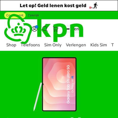
Let op! Geld lenen kost geld
Consument
Zakelijk
Ga naar hoofdinhoud
Menu
Shop
Telefoons
Sim Only
Verlengen
Kids Sim
Tee
Genavigeerd
naar
Alle
Tablets