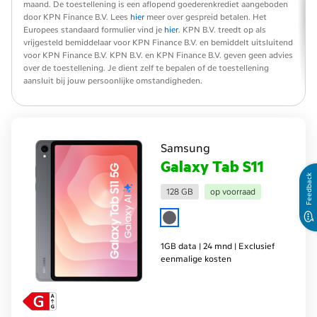
maand. De toestellening is een aflopend goederenkrediet aangeboden
door KPN Finance B.V. Lees
hier
meer over gespreid betalen. Het
Europees standaard formulier vind je
hier
. KPN B.V. treedt op als
vrijgesteld bemiddelaar voor KPN Finance B.V. en bemiddelt uitsluitend
voor KPN Finance B.V. KPN B.V. en KPN Finance B.V. geven geen advies
over de toestellening. Je dient zelf te bepalen of de toestellening
aansluit bij jouw persoonlijke omstandigheden.
Samsung
Galaxy Tab S11
Feedback
128 GB
op voorraad
1GB data | 24 mnd | Exclusief
eenmalige kosten