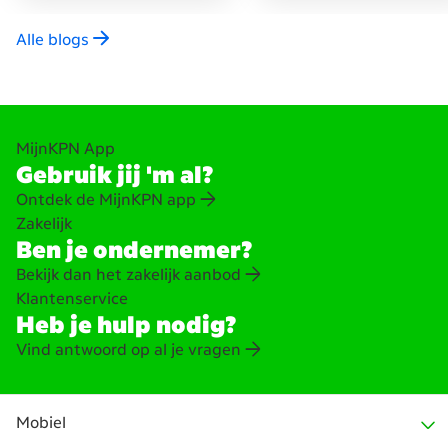
Alle blogs
MijnKPN App
Gebruik jij 'm al?
Ontdek de MijnKPN app
Zakelijk
Ben je ondernemer?
Bekijk dan het zakelijk aanbod
Klantenservice
Heb je hulp nodig?
Vind antwoord op al je vragen
Mobiel