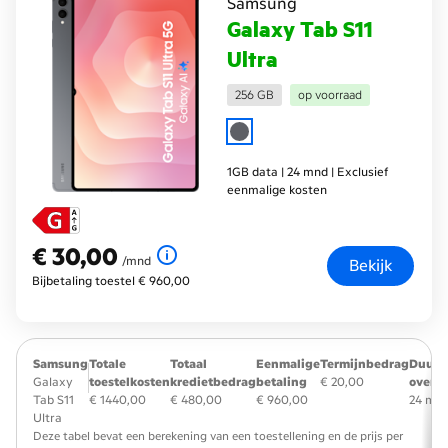
Samsung
Galaxy Tab S11
Ultra
256 GB
op voorraad
1GB data | 24 mnd | Exclusief
eenmalige kosten
€ 30,00
€ 30,00
per maand
/mnd
Bekijk
Bijbetaling toestel € 960,00
Samsung
Totale
Totaal
Eenmalige
Termijnbedrag
Duur
Galaxy
toestelkosten
kredietbedrag
betaling
€ 20,00
overe
Tab S11
€ 1440,00
€ 480,00
€ 960,00
24 ma
Ultra
Deze tabel bevat een berekening van een toestellening en de prijs per