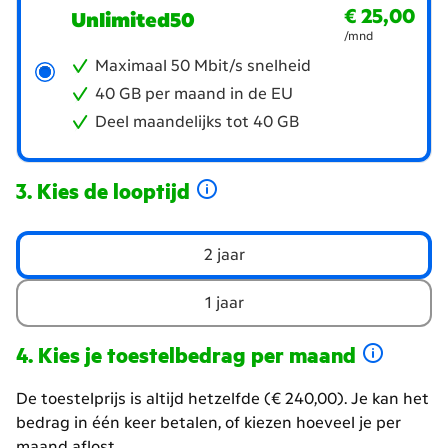
€ 25,00
€ 25,00
per maand
Unlimited50
/mnd
Maximaal 50 Mbit/s snelheid
40 GB per maand in de EU
Deel maandelijks tot 40 GB
Kies de looptijd
Welke
2 jaar
looptijd
wil
1 jaar
je
Kies je toestelbedrag per maand
Hoeveel
De toestelprijs is altijd hetzelfde (€ 240,00). Je kan het
wil
bedrag in één keer betalen, of kiezen hoeveel je per
je
maand aflost.