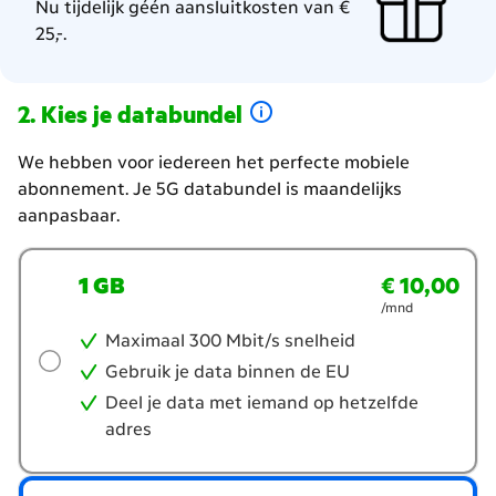
Nu tijdelijk géén aansluitkosten van €
25,-.
Kies je databundel
We hebben voor iedereen het perfecte mobiele
abonnement. Je 5G databundel is maandelijks
aanpasbaar.
Kies
1 GB
€ 10,00
€ 10,00
per maand
je
/mnd
databundel
Maximaal 300 Mbit/s snelheid
Gebruik je data binnen de EU
Deel je data met iemand op hetzelfde
adres