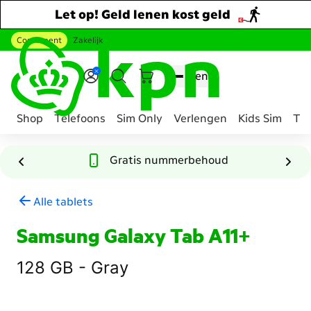
Let op! Geld lenen kost geld
Consument
Zakelijk
Ga naar hoofdinhoud
Menu
Shop
Telefoons
Sim Only
Verlengen
Kids Sim
Tee
Genavigeerd
naar
Gratis nummerbehoud
Tablet
abonnement
Alle tablets
samenstellen
Samsung Galaxy Tab A11+
128 GB - Gray