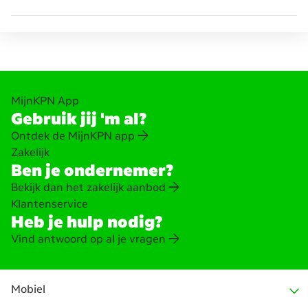
MijnKPN App
Gebruik jij 'm al?
Ontdek de MijnKPN app
Zakelijk
Ben je ondernemer?
Bekijk dan het zakelijk aanbod
Klantenservice
Heb je hulp nodig?
Vind antwoord op al je vragen
Mobiel