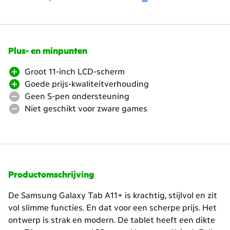
Scroll
Plus- en minpunten
naar
beneden.
Groot 11-inch LCD-scherm
Heropen
Goede prijs-kwaliteitverhouding
de
Geen S-pen ondersteuning
headings
Niet geschikt voor zware games
voor
meer
content
Productomschrijving
De Samsung Galaxy Tab A11+ is krachtig, stijlvol en zit
vol slimme functies. En dat voor een scherpe prijs. Het
ontwerp is strak en modern. De tablet heeft een dikte