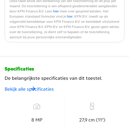
Deze tabel bevat een berekening van een toestellening en de prijs per
maand. De toestellening is een aflopend goederenkrediet aangeboden
door KPN Finance B.V. Lees
hier
meer over gespreid betalen. Het
Europees standaard formulier vind je
hier
. KPN B.V. treedt op als
vrijgesteld bemiddelaar voor KPN Finance B.V. en bemiddelt uitsluitend
voor KPN Finance B.V. KPN B.V. en KPN Finance B.V. geven geen advies
over de toestellening. Je dient zelf te bepalen of de toestellening
aansluit bij jouw persoonlijke omstandigheden.
Specificaties
De belangrijkste specificaties van dit toestel.
Bekijk alle specificaties
8 MP
27,​9 cm (11")