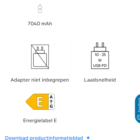
7040 mAh
10 - 25
W
USB PD
Adapter niet inbegrepen
Laadsnelheid
Feedb
Energielabel E
Download productinformatieblad