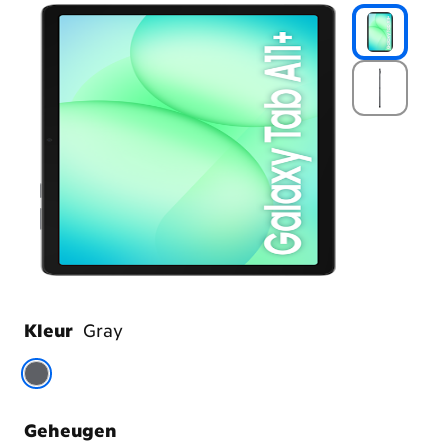
Kleur
Gray
Kies
je
kleur
Geheugen