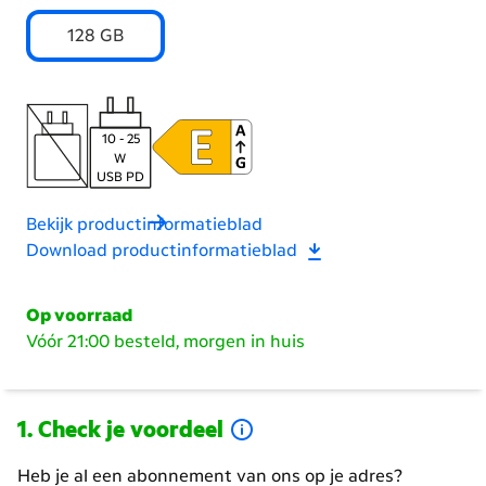
Kies
128 GB
het
geheugen
10 - 25
W
USB PD
Bekijk productinformatieblad
Download productinformatieblad
Op voorraad
Vóór 21:00 besteld, morgen in huis
Check je voordeel
Heb je al een abonnement van ons op je adres?