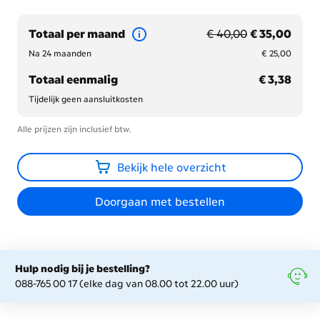
voorheen € 40,00
nu met korting € 35,
Totaal per maand
€ 40,00
€ 35,00
€ 25,00
Na 24 maanden
€ 25,00
€ 3,38
Totaal eenmalig
€ 3,38
Tijdelijk geen aansluitkosten
Alle prijzen zijn inclusief btw.
Bekijk hele overzicht
Doorgaan met bestellen
Hulp nodig bij je bestelling?
088-765 00 17 (elke dag van 08.00 tot 22.00 uur)