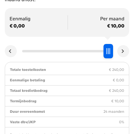
per
maand
Eenmalig
Per maand
gaan
€ 0,00
€ 10,00
betalen?
Totale toestelkosten
€ 240,00
Eenmalige betaling
€ 0,00
Totaal kredietbedrag
€ 240,00
Termijnbedrag
€ 10,00
Duur overeenkomst
24 maanden
Vaste dbv/JKP
0%