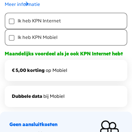
Meer informatie
Heb
Ik heb KPN Internet
je
al
een
Ik heb KPN Mobiel
kpn
abonnement
Maandelijks voordeel als je ook KPN Internet hebt
op
je
€ 5,00 korting
op Mobiel
adres?
D
ubbele data
bij Mobiel
Geen aansluitkosten