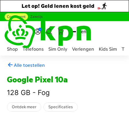
Let op! Geld lenen kost geld
Consument
Zakelijk
Ga naar hoofdinhoud
Menu
Shop
Telefoons
Sim Only
Verlengen
Kids Sim
Tee
Genavigeerd
Alle toestellen
naar
Mobiel
Google Pixel 10a
telefoon
abonnement
128 GB - Fog
samenstellen
Ontdek meer
Specificaties