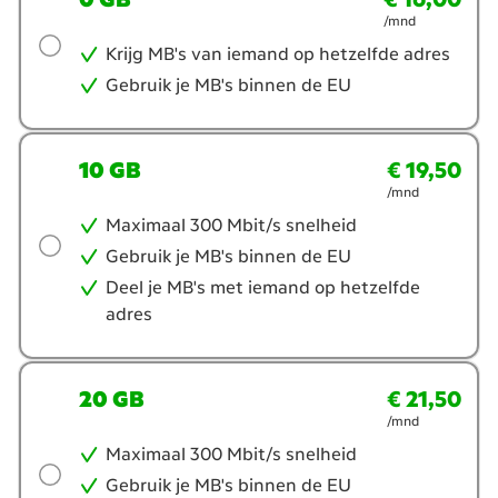
/mnd
wil
je?
Krijg MB's van iemand op hetzelfde adres
Gebruik je MB's binnen de EU
10 GB
€ 19,50
€ 19,50
per maand
/mnd
Maximaal 300 Mbit/s snelheid
Gebruik je MB's binnen de EU
Deel je MB's met iemand op hetzelfde
adres
20 GB
€ 21,50
€ 21,50
per maand
/mnd
Maximaal 300 Mbit/s snelheid
Gebruik je MB's binnen de EU