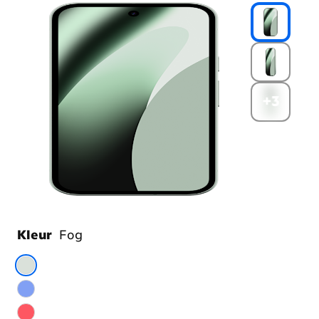
+3
Kleur
Fog
Kies
je
kleur