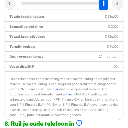
Totale toestelkosten
€ 336,00
Eenmalige betaling
€ 0,00
Totaal kredietbedrag
€ 336,00
Termijnbedrag
€ 14,00
Duur overeenkomst
24 maanden
Vaste dbv/JKP
0%
Deze tabel bevat een berekening van een toestellening en de prijs per
maand. De toestellening is een aflopend goederenkrediet aangeboden
door KPN Finance B.V. Lees
hier
meer over gespreid betalen. Het
Europees standaard formulier vind je
hier
. KPN B.V. treedt op als
vrijgesteld bemiddelaar voor KPN Finance B.V. en bemiddelt uitsluitend
voor KPN Finance B.V. KPN B.V. en KPN Finance B.V. geven geen advies
over de toestellening. Je dient zelf te bepalen of de toestellening
aansluit bij jouw persoonlijke omstandigheden.
Ruil je oude telefoon in