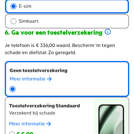
Kies
E-sim
het
type
Simkaart
simkaart
Ga voor een toestelverzekering
Je telefoon is € 336,00 waard. Bescherm ’m tegen
schade en diefstal. Zo geregeld.
Wil
Geen toestelverzekering
je
een
Meer informatie
toestelverzekering?
Toestelverzekering Standaard
Verzekerd bij schade
Meer informatie
€ 5,99
per maand