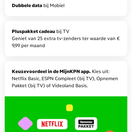
noemen
D
ubbele data
bij Mobiel
we
Combivoordeel.
Daarmee
krijg
P
luspakket cadeau
bij TV
je
Geniet van 25 extra tv-zenders ter waarde van €
tot
9,99 per maand
€
7,50
korting
Keuzevoordeel in de MijnKPN app.
Kies uit:
en
Netflix Basic, ESPN Compleet (bij TV), Opnemen
dubbele
Pakket (bij TV) of Videoland Basis.
data
op
Mobiel
en
extra
gratis
diensten.