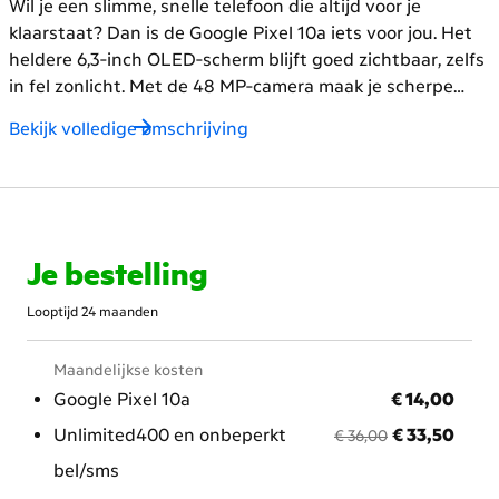
Wil je een slimme, snelle telefoon die altijd voor je
klaarstaat? Dan is de Google Pixel 10a iets voor jou. Het
heldere 6,3‑inch OLED‑scherm blijft goed zichtbaar, zelfs
in fel zonlicht. Met de 48 MP‑camera maak je scherpe
foto’s, of je nu een groepsfoto maakt of details vastlegt
Bekijk volledige omschrijving
met Macrofocus. De batterij gaat meer dan 30 uur mee,
zodat je de hele dag verbonden blijft.
Door AI van Google
maak je makkelijker foto’s, zoek je sneller dingen op en
krijg je slimme hulp wanneer je dat nodig hebt. En dat
voor een slimme prijs. Kies de Pixel 10a met een
Je bestelling
abonnement en haal alles uit je telefoon.
Looptijd 24 maanden
Maandelijkse kosten
€ 14,00
Google Pixel 10a
€ 14,00
voorheen € 36,00
nu met korting € 33
Unlimited400 en onbeperkt
€ 33,50
€ 36,00
bel/sms