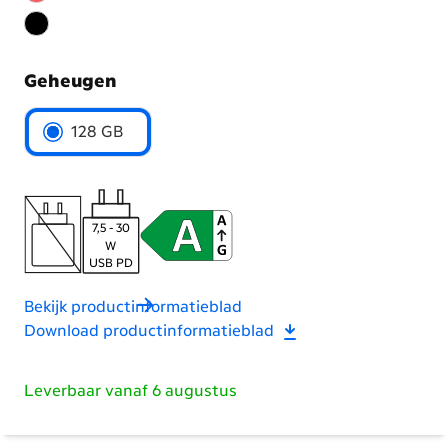
Geheugen
Kies
128 GB
het
geheugen
7,5 - 30
W
USB PD
Bekijk productinformatieblad
Download productinformatieblad
Leverbaar vanaf 6 augustus