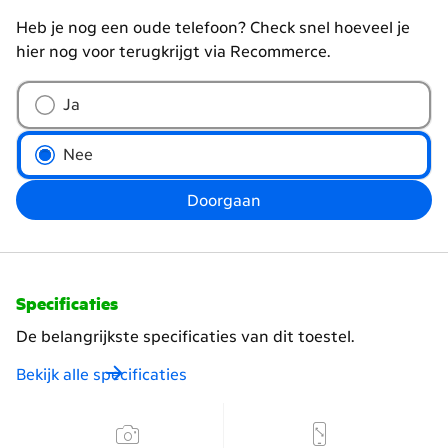
Heb je nog een oude telefoon? Check snel hoeveel je
hier nog voor terugkrijgt via Recommerce.
Wil
Ja
je
je
Nee
oude
telefoon
Doorgaan
inruilen?
Specificaties
De belangrijkste specificaties van dit toestel.
Bekijk alle specificaties