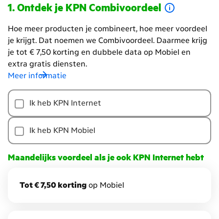
Ontdek je KPN Combivoordeel
Hoe meer producten je combineert, hoe meer voordeel
je krijgt. Dat noemen we Combivoordeel. Daarmee krijg
je tot € 7,50 korting en dubbele data op Mobiel en
extra gratis diensten.
Meer informatie
Hoe
Ik heb KPN Internet
meer
producten
je
Ik heb KPN Mobiel
combineert,
hoe
Maandelijks voordeel als je ook KPN Internet hebt
meer
voordeel
Tot € 7,50 korting
op Mobiel
je
krijgt.
Dat