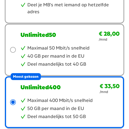
Deel je MB's met iemand op hetzelfde
adres
€ 28,00
€ 28,00
per maand
Unlimited50
/mnd
Maximaal 50 Mbit/s snelheid
40 GB per maand in de EU
Deel maandelijks tot 40 GB
Meest gekozen
€ 33,50
€ 33,50
per maand
Unlimited400
/mnd
Maximaal 400 Mbit/s snelheid
50 GB per maand in de EU
Deel maandelijks tot 50 GB