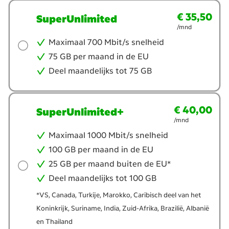
€ 35,50
€ 35,50
per maand
SuperUnlimited
/mnd
Maximaal 700 Mbit/s snelheid
75 GB per maand in de EU
Deel maandelijks tot 75 GB
€ 40,00
€ 40,00
per maand
SuperUnlimited+
/mnd
Maximaal 1000 Mbit/s snelheid
100 GB per maand in de EU
25 GB per maand buiten de EU*
Deel maandelijks tot 100 GB
*VS, Canada, Turkije, Marokko, Caribisch deel van het
Koninkrijk, Suriname, India, Zuid-Afrika, Brazilië, Albanië
en Thailand