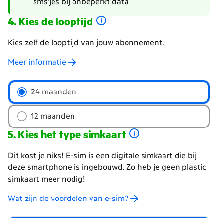
sms’jes bij onbeperkt data
Kies de looptijd
Kies zelf de looptijd van jouw abonnement.
Meer informatie
Welke
24 maanden
looptijd
wil
12 maanden
je
Kies het type simkaart
Dit kost je niks! E-sim is een digitale simkaart die bij
deze smartphone is ingebouwd. Zo heb je geen plastic
simkaart meer nodig!
Wat zijn de voordelen van e-sim?