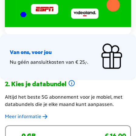
Van ons, voor jou
Nu géén aansluitkosten van € 25,-.
Kies je databundel
Altijd het beste 5G abonnement voor je mobiel, met
databundels die je elke maand kunt aanpassen.
Meer informatie
Welke
0 GB
€ 16,00
€ 16,00
per maand
databundel