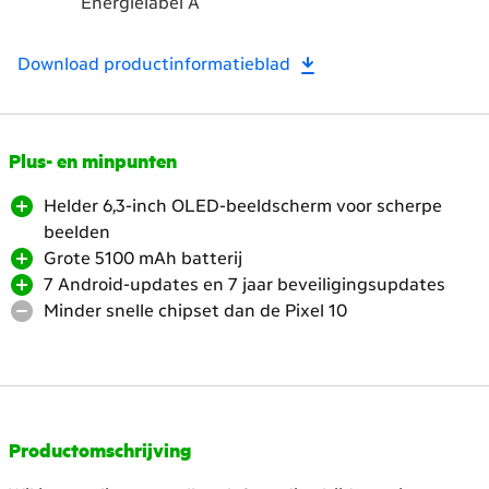
Energielabel A
Download productinformatieblad
Scroll
Plus- en minpunten
naar
Helder 6,3-inch OLED-beeldscherm voor scherpe
beneden.
beelden
Heropen
Grote 5100 mAh batterij
de
7 Android-updates en 7 jaar beveiligingsupdates
headings
Minder snelle chipset dan de Pixel 10
voor
meer
content
Productomschrijving