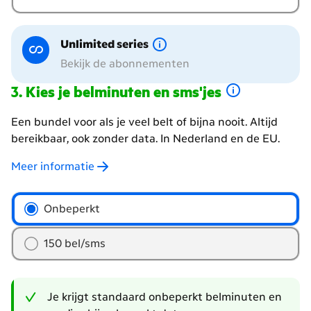
Unlimited series
Bekijk de abonnementen
Kies je belminuten en sms'jes
Een bundel voor als je veel belt of bijna nooit. Altijd
bereikbaar, ook zonder data. In Nederland en de EU.
Meer informatie
hoeveel
Onbeperkt
belminuten
en
150 bel/sms
sms'jes
wil
je?
Je krijgt standaard onbeperkt belminuten en