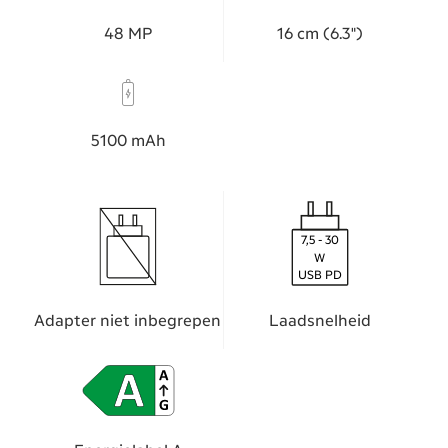
48 MP
16 cm (6.3")
5100 mAh
7,5 - 30
W
USB PD
Adapter niet inbegrepen
Laadsnelheid