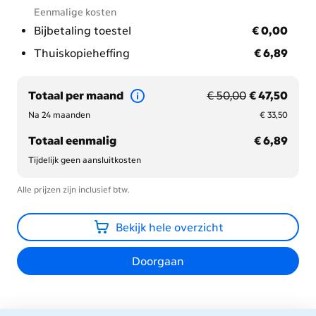
Eenmalige kosten
€ 0,00
Bijbetaling toestel
€ 0,00
€ 6,89
Thuiskopieheffing
€ 6,89
voorheen € 50,00
nu met korting € 47,
Totaal per maand
€ 50,00
€ 47,50
€ 33,50
Na 24 maanden
€ 33,50
€ 6,89
Totaal eenmalig
€ 6,89
Tijdelijk geen aansluitkosten
Alle prijzen zijn inclusief btw.
Bekijk hele overzicht
Doorgaan