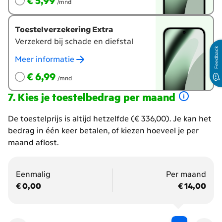
€ 5,99
/mnd
Toestelverzekering Extra
Verzekerd bij schade en diefstal
Feedback
Meer informatie
€ 6,99
per maand
€ 6,99
/mnd
Kies je toestelbedrag per maand
Hoeveel
De toestelprijs is altijd hetzelfde (€ 336,00). Je kan het
wil
bedrag in één keer betalen, of kiezen hoeveel je per
je
maand aflost.
per
maand
Eenmalig
Per maand
gaan
€ 0,00
€ 14,00
betalen?