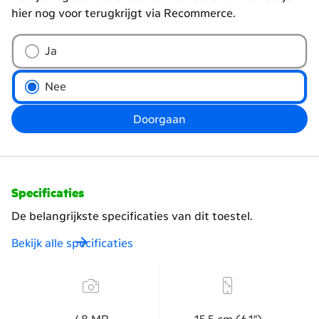
hier nog voor terugkrijgt via Recommerce.
Wil
Ja
je
je
Nee
oude
telefoon
Doorgaan
inruilen?
Specificaties
De belangrijkste specificaties van dit toestel.
Bekijk alle specificaties