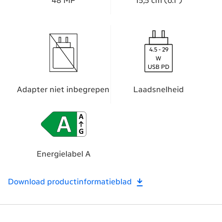
48 MP
15,​5 cm (6.1")
4.5 - 29
W
USB PD
Adapter niet inbegrepen
Laadsnelheid
Energielabel A
Download productinformatieblad