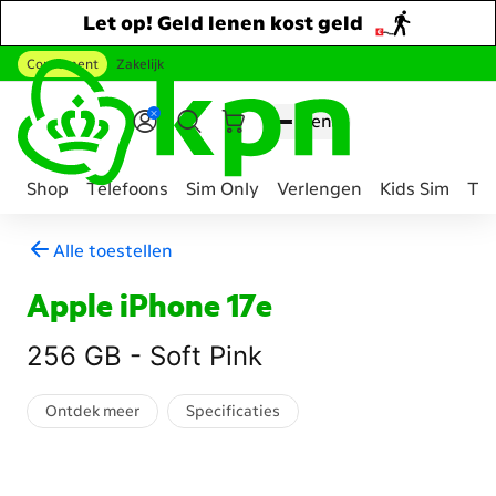
Let op! Geld lenen kost geld
Consument
Zakelijk
Ga naar hoofdinhoud
Menu
Shop
Telefoons
Sim Only
Verlengen
Kids Sim
Tee
Genavigeerd
Alle toestellen
naar
Mobiel
Apple iPhone 17e
telefoon
abonnement
256 GB - Soft Pink
samenstellen
Ontdek meer
Specificaties