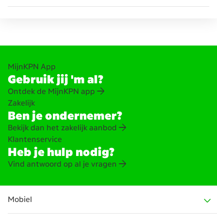
MijnKPN App
Gebruik jij 'm al?
Ontdek de MijnKPN app
Zakelijk
Ben je ondernemer?
Bekijk dan het zakelijk aanbod
Klantenservice
Heb je hulp nodig?
Vind antwoord op al je vragen
Mobiel