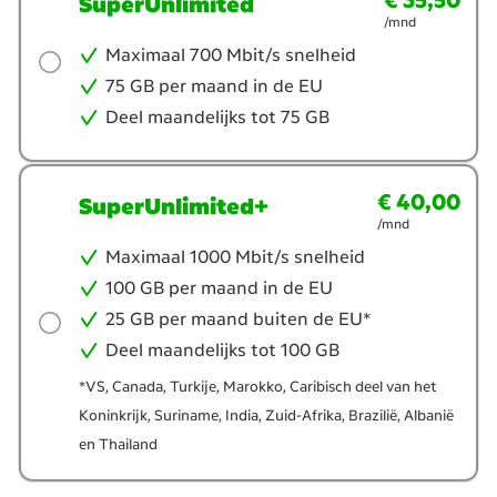
€ 35,50
SuperUnlimited
/mnd
Maximaal 700 Mbit/s snelheid
75 GB per maand in de EU
Deel maandelijks tot 75 GB
€ 40,00
€ 40,00
per maand
SuperUnlimited+
/mnd
Maximaal 1000 Mbit/s snelheid
100 GB per maand in de EU
25 GB per maand buiten de EU*
Deel maandelijks tot 100 GB
*VS, Canada, Turkije, Marokko, Caribisch deel van het
Koninkrijk, Suriname, India, Zuid-Afrika, Brazilië, Albanië
en Thailand