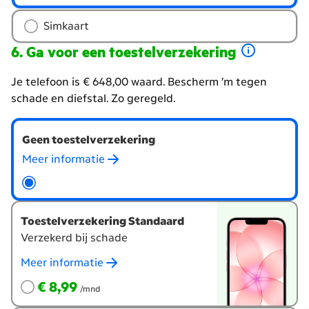
type
Simkaart
simkaart
Ga voor een toestelverzekering
Je telefoon is € 648,00 waard. Bescherm ’m tegen
schade en diefstal. Zo geregeld.
Wil
Geen toestelverzekering
je
een
Meer informatie
toestelverzekering?
Toestelverzekering Standaard
Verzekerd bij schade
Meer informatie
€ 8,99
per maand
€ 8,99
/mnd