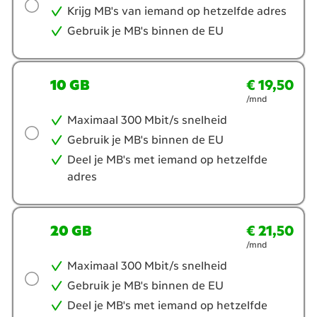
je?
Krijg MB's van iemand op hetzelfde adres
Gebruik je MB's binnen de EU
10 GB
€ 19,50
€ 19,50
per maand
/mnd
Maximaal 300 Mbit/s snelheid
Gebruik je MB's binnen de EU
Deel je MB's met iemand op hetzelfde
adres
20 GB
€ 21,50
€ 21,50
per maand
/mnd
Maximaal 300 Mbit/s snelheid
Gebruik je MB's binnen de EU
Deel je MB's met iemand op hetzelfde