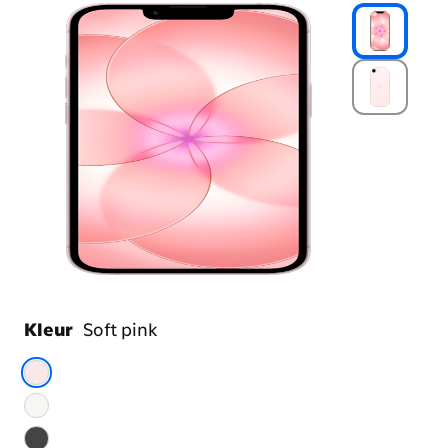
Kleur
Soft pink
Kies
je
kleur