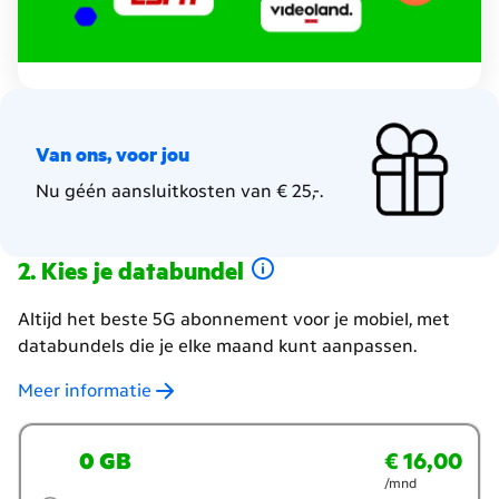
Van ons, voor jou
Nu géén aansluitkosten van € 25,-.
Kies je databundel
Altijd het beste 5G abonnement voor je mobiel, met
databundels die je elke maand kunt aanpassen.
Meer informatie
Welke
0 GB
€ 16,00
€ 16,00
per maand
databundel
/mnd
wil