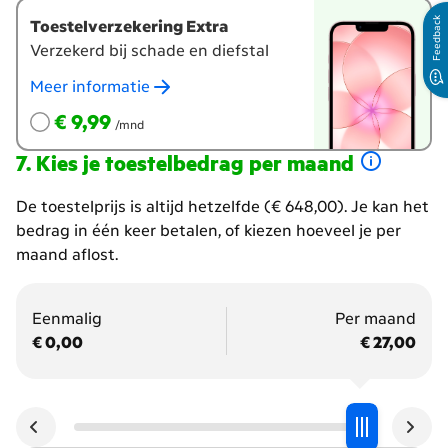
Feedback
Toestelverzekering Extra
Verzekerd bij schade en diefstal
Meer informatie
€ 9,99
per maand
€ 9,99
/mnd
Kies je toestelbedrag per maand
Hoeveel
De toestelprijs is altijd hetzelfde (€ 648,00). Je kan het
wil
bedrag in één keer betalen, of kiezen hoeveel je per
je
maand aflost.
per
maand
Eenmalig
Per maand
gaan
€ 0,00
€ 27,00
betalen?