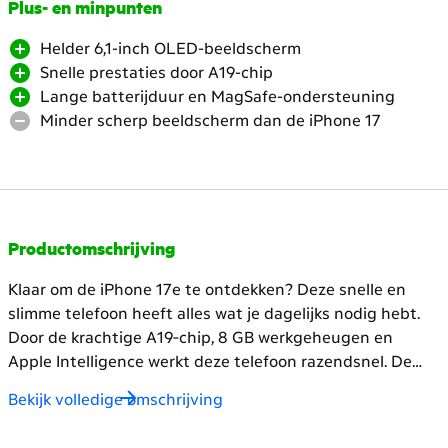
Scroll
Plus- en minpunten
naar
Helder 6,1-inch OLED-beeldscherm
beneden.
Snelle prestaties door A19-chip
Heropen
Lange batterijduur en MagSafe-ondersteuning
de
Minder scherp beeldscherm dan de iPhone 17
headings
voor
meer
content
Productomschrijving
Klaar om de iPhone 17e te ontdekken? Deze snelle en
slimme telefoon heeft alles wat je dagelijks nodig hebt.
Door de krachtige A19‑chip, 8 GB werkgeheugen en
Apple Intelligence werkt deze telefoon razendsnel.
De
iPhone 17e heeft een helder 6,1-inch OLED-beeldscherm
Bekijk volledige omschrijving
dat goed leesbaar blijft in de zon. Ook de camera’s stellen
niet teleur. Deze telefoon heeft een 48 MP hoofdcamera,