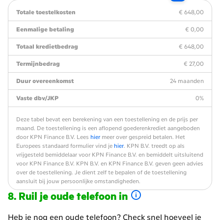
Totale toestelkosten
€ 648,00
Eenmalige betaling
€ 0,00
Totaal kredietbedrag
€ 648,00
Termijnbedrag
€ 27,00
Duur overeenkomst
24 maanden
Vaste dbv/JKP
0%
Deze tabel bevat een berekening van een toestellening en de prijs per
maand. De toestellening is een aflopend goederenkrediet aangeboden
door KPN Finance B.V. Lees
hier
meer over gespreid betalen. Het
Europees standaard formulier vind je
hier
. KPN B.V. treedt op als
vrijgesteld bemiddelaar voor KPN Finance B.V. en bemiddelt uitsluitend
voor KPN Finance B.V. KPN B.V. en KPN Finance B.V. geven geen advies
over de toestellening. Je dient zelf te bepalen of de toestellening
aansluit bij jouw persoonlijke omstandigheden.
Ruil je oude telefoon in
Heb je nog een oude telefoon? Check snel hoeveel je