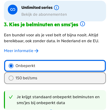
Unlimited series
Bekijk de abonnementen
Kies je belminuten en sms'jes
Een bundel voor als je veel belt of bijna nooit. Altijd
bereikbaar, ook zonder data. In Nederland en de EU.
Meer informatie
hoeveel
Onbeperkt
belminuten
en
150 bel/sms
sms'jes
wil
je?
Je krijgt standaard onbeperkt belminuten en
sms’jes bij onbeperkt data