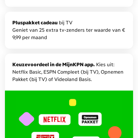
we
Combivoordeel.
Daarmee
krijg
P
luspakket cadeau
bij TV
je
Geniet van 25 extra tv-zenders ter waarde van €
tot
9,99 per maand
€
7,50
korting
Keuzevoordeel in de MijnKPN app.
Kies uit:
en
Netflix Basic, ESPN Compleet (bij TV), Opnemen
dubbele
Pakket (bij TV) of Videoland Basis.
data
op
Mobiel
en
extra
gratis
diensten.