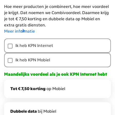
Hoe meer producten je combineert, hoe meer voordeel
je krijgt. Dat noemen we Combivoordeel. Daarmee krijg
je tot € 7,50 korting en dubbele data op Mobiel en
extra gratis diensten.
Meer informatie
Hoe
Ik heb KPN Internet
meer
producten
je
Ik heb KPN Mobiel
combineert,
hoe
Maandelijks voordeel als je ook KPN Internet hebt
meer
voordeel
Tot € 7,50 korting
op Mobiel
je
krijgt.
Dat
noemen
D
ubbele data
bij Mobiel