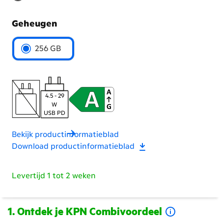
Geheugen
Kies
256 GB
het
geheugen
4.5 - 29
W
USB PD
Bekijk productinformatieblad
Download productinformatieblad
Levertijd 1 tot 2 weken
Ontdek je KPN Combivoordeel