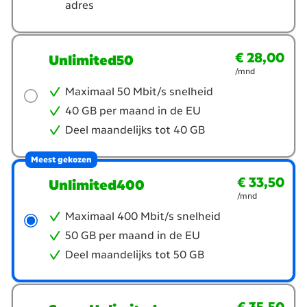
adres
€ 28,00
€ 28,00
per maand
Unlimited50
/mnd
Maximaal 50 Mbit/s snelheid
40 GB per maand in de EU
Deel maandelijks tot 40 GB
Meest gekozen
€ 33,50
€ 33,50
per maand
Unlimited400
/mnd
Maximaal 400 Mbit/s snelheid
50 GB per maand in de EU
Deel maandelijks tot 50 GB
€ 35,50
per maand