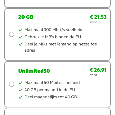
20 GB
€ 21,53
€ 21,53
per maand
/mnd
Maximaal 300 Mbit/s snelheid
Gebruik je MB's binnen de EU
Deel je MB's met iemand op hetzelfde
adres
€ 26,91
€ 26,91
per maand
Unlimited50
/mnd
Maximaal 50 Mbit/s snelheid
40 GB per maand in de EU
Deel maandelijks tot 40 GB