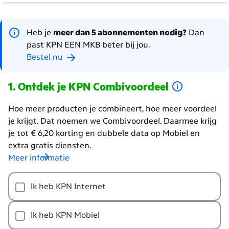
Heb je
meer dan 5 abonnementen nodig?
Dan
past KPN EEN MKB beter bij jou.
Bestel nu
Ontdek je KPN Combivoordeel
Hoe meer producten je combineert, hoe meer voordeel
je krijgt. Dat noemen we Combivoordeel. Daarmee krijg
je tot € 6,20 korting en dubbele data op Mobiel en
extra gratis diensten.
Meer informatie
Hoe
Ik heb KPN Internet
meer
producten
je
Ik heb KPN Mobiel
combineert,