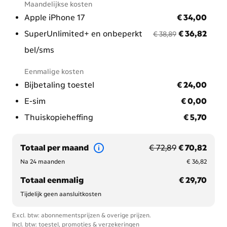
Maandelijkse kosten
functies, zoals foto’s bewerken of teksten samenvatten.
€ 34,00
Apple iPhone 17
€ 34,00
De batterij gaat extra lang mee en opladen doe je snel
via USB-C of draadloos met Magsafe. Geniet van de
voorheen € 38,89
nu met korting € 36
SuperUnlimited+ en onbeperkt
€ 36,82
€ 38,89
iPhone 17 en alle toffe functies en wees helemaal klaar
bel/sms
voor de toekomst.
Eenmalige kosten
€ 24,00
Bijbetaling toestel
€ 24,00
€ 0,00
E-sim
€ 0,00
€ 5,70
Thuiskopieheffing
€ 5,70
voorheen € 72,89
nu met korting € 70
Totaal per maand
€ 72,89
€ 70,82
€ 36,82
Na 24 maanden
€ 36,82
€ 29,70
Totaal eenmalig
€ 29,70
Tijdelijk geen aansluitkosten
Excl. btw: abonnementsprijzen & overige prijzen.
Incl. btw: toestel, promoties & verzekeringen