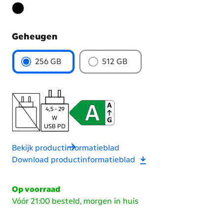
Geheugen
Kies
256 GB
512 GB
het
geheugen
4,5 - 29
W
USB PD
Bekijk productinformatieblad
Download productinformatieblad
Op voorraad
Vóór 21:00 besteld, morgen in huis