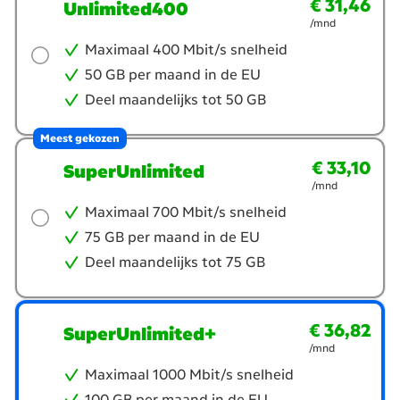
€ 31,46
€ 31,46
per maand
Unlimited400
/mnd
Maximaal 400 Mbit/s snelheid
50 GB per maand in de EU
Deel maandelijks tot 50 GB
Meest gekozen
€ 33,10
€ 33,10
per maand
SuperUnlimited
/mnd
Maximaal 700 Mbit/s snelheid
75 GB per maand in de EU
Deel maandelijks tot 75 GB
€ 36,82
€ 36,82
per maand
SuperUnlimited+
/mnd
Maximaal 1000 Mbit/s snelheid
100 GB per maand in de EU