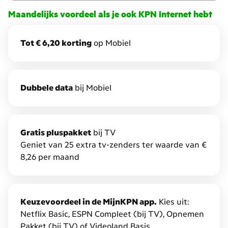
hoe
Maandelijks voordeel als je ook KPN Internet hebt
meer
voordeel
Tot € 6,20 korting
op Mobiel
je
krijgt.
Dat
noemen
D
ubbele data
bij Mobiel
we
Combivoordeel.
Daarmee
krijg
Gratis pluspakket
bij TV
je
Geniet van 25 extra tv-zenders ter waarde van €
tot
8,26 per maand
€
7,50
korting
Keuzevoordeel in de MijnKPN app.
Kies uit:
en
Netflix Basic, ESPN Compleet (bij TV), Opnemen
dubbele
Pakket (bij TV) of Videoland Basis.