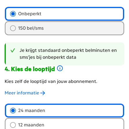
hoeveel
Onbeperkt
belminuten
en
150 bel/sms
sms'jes
wil
je?
Je krijgt standaard onbeperkt belminuten en
sms’jes bij onbeperkt data
Kies de looptijd
Kies zelf de looptijd van jouw abonnement.
Meer informatie
Welke
24 maanden
looptijd
wil
12 maanden
je