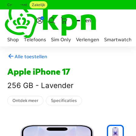
Consument
Zakelijk
Ga naar hoofdinhoud
Menu
Shop
Telefoons
Sim Only
Verlengen
Smartwatche
Genavigeerd
Alle toestellen
naar
Mobiel
Apple iPhone 17
telefoon
abonnement
256 GB - Lavender
samenstellen
Ontdek meer
Specificaties