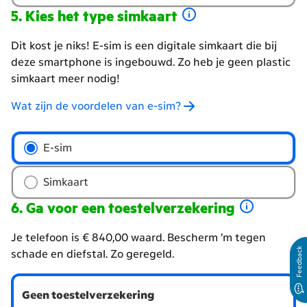
Kies het type simkaart
Dit kost je niks! E-sim is een digitale simkaart die bij
deze smartphone is ingebouwd. Zo heb je geen plastic
simkaart meer nodig!
Wat zijn de voordelen van e-sim?
Kies
E-sim
het
type
Simkaart
simkaart
Ga voor een toestelverzekering
Je telefoon is € 840,00 waard. Bescherm ’m tegen
Feedback
schade en diefstal. Zo geregeld.
Wil
Geen toestelverzekering
je