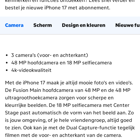
kenmerken en functies ontdekken? Lees snel verder en
bestel je nieuwe iPhone 17 met abonnement.
Camera
Scherm
Design en kleuren
Nieuwe fu
3 camera’s (voor- en achterkant)
48 MP hoofdcamera en 18 MP selfiecamera
4k-videokwaliteit
Met de iPhone 17 maak je altijd mooie foto’s en video’s.
De
Fusion Main
hoofdcamera van 48 MP en de 48 MP
ultragroothoekcamera zorgen voor scherpe en
kleurrijke beelden. De 18 MP selfiecamera met
Center
Stage
past automatisch de vorm van het beeld aan. Zo
is jouw omgeving, of je hele vriendengroep, altijd goed
te zien. Ook kan je met de
Dual Capture
-functie tegelijk
filmen met de voor- en achterkant van de camera.