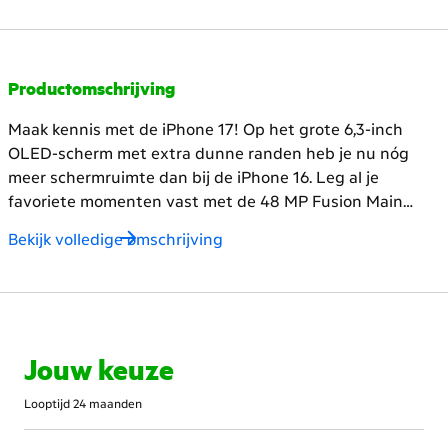
meer
content
Productomschrijving
Maak kennis met de iPhone 17! Op het grote 6,3-inch
OLED-scherm met extra dunne randen heb je nu nóg
meer schermruimte dan bij de iPhone 16. Leg al je
favoriete momenten vast met de 48 MP Fusion Main
camera en geniet van de nieuwe 18 MP Centre Stage
Bekijk volledige omschrijving
camera! Op selfies sta jij altijd duidelijk in het middelpunt
door de verbeterde sensor. Of je nu een groep vrienden
wil fotograferen, een mooie zonsondergang of gewoon
een selfie maakt: alles is haarscherp.
De razendsnelle
A19-chip en 8 GB werkgeheugen zorgen ervoor dat alle
Jouw keuze
apps goed werken, zelfs als je veel tegelijk doet. Ook is de
verversingssnelheid een stuk sneller dan bij zijn
Looptijd 24 maanden
voorganger, en geniet je nu van 120 Hz! Dit is perfect
voor gamen. Apple Intelligence helpt je met slimme AI-