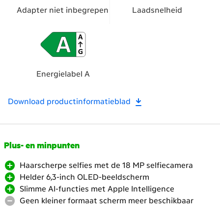
Adapter niet inbegrepen
Laadsnelheid
Energielabel A
Download productinformatieblad
Scroll
Plus- en minpunten
naar
Haarscherpe selfies met de 18 MP selfiecamera
beneden.
Helder 6,3-inch OLED-beeldscherm
Heropen
Slimme AI-functies met Apple Intelligence
de
Geen kleiner formaat scherm meer beschikbaar
headings
voor