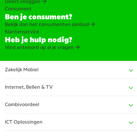
Direct inloggen
Consument
Ben je consument?
Bekijk dan het consumenten aanbod
Klantenservice
Heb je hulp nodig?
Vind antwoord op al je vragen
Zakelijk Mobiel
Internet, Bellen & TV
Mobiele abonnementen
Combivoordeel
Telefoons
Zakelijk Internet
ICT Oplossingen
Sim Only
Zakelijk Glasvezel
KPN Kleinzakelijk