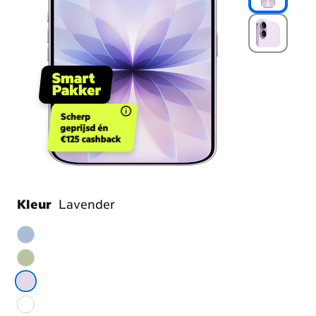
Scherp
geprijsd én
€125 cashback
Kleur
Lavender
Kies
je
kleur