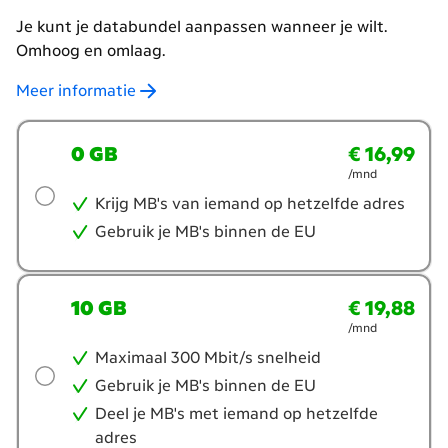
Je kunt je databundel aanpassen wanneer je wilt.
Omhoog en omlaag.
Meer informatie
Welke
0 GB
€ 16,99
€ 16,99
per maand
databundel
/mnd
wil
je?
Krijg MB's van iemand op hetzelfde adres
Gebruik je MB's binnen de EU
10 GB
€ 19,88
€ 19,88
per maand
/mnd
Maximaal 300 Mbit/s snelheid
Gebruik je MB's binnen de EU
Deel je MB's met iemand op hetzelfde
adres