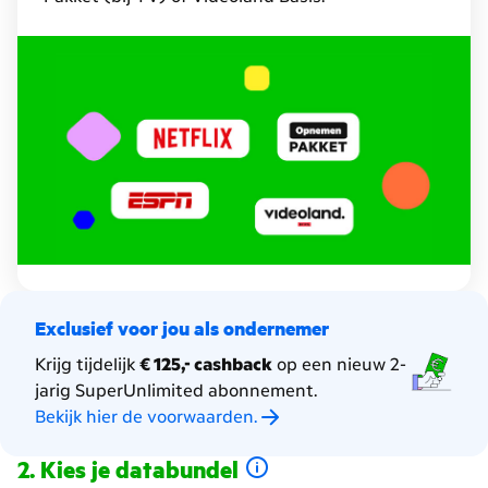
data
op
Mobiel
en
extra
gratis
diensten.
Exclusief voor jou als ondernemer
Krijg tijdelijk
€ 125,- cashback
op een nieuw 2-
jarig SuperUnlimited abonnement.
Bekijk hier de voorwaarden.
Kies je databundel