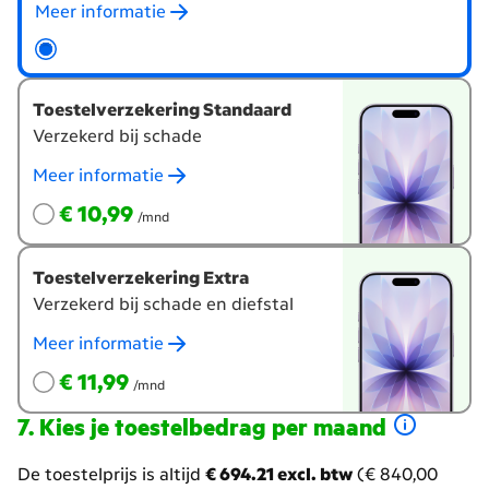
een
Meer informatie
toestelverzekering?
Toestelverzekering Standaard
Verzekerd bij schade
Meer informatie
€ 10,99
per maand
€ 10,99
/mnd
Toestelverzekering Extra
Verzekerd bij schade en diefstal
Meer informatie
€ 11,99
per maand
€ 11,99
/mnd
Kies je toestelbedrag per maand
De toestelprijs is altijd
€ 694.21 excl. btw
(€ 840,00