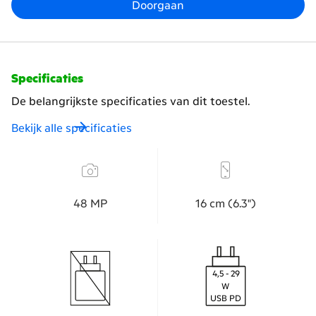
Doorgaan
inruilen?
Specificaties
De belangrijkste specificaties van dit toestel.
Bekijk alle specificaties
48 MP
16 cm (6.3")
4,5 - 29
W
USB PD