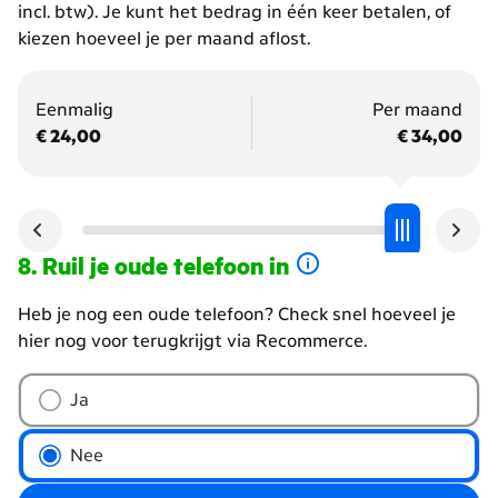
incl. btw). Je kunt het bedrag in één keer betalen, of
kiezen hoeveel je per maand aflost.
Eenmalig
Per maand
€ 24,00
€ 34,00
Ruil je oude telefoon in
Heb je nog een oude telefoon? Check snel hoeveel je
hier nog voor terugkrijgt via Recommerce.
Wil
Ja
je
je
Nee
oude
telefoon