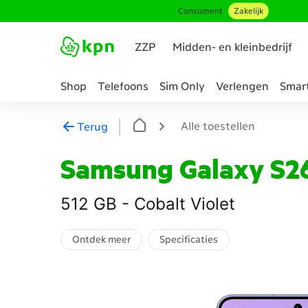
Consument
Zakelijk
Ga naar hoofdinhoud
ZZP
Midden- en kleinbedrijf
Shop
Telefoons
Sim Only
Verlengen
Smar
Genavigeerd
naar
Alle toestellen
Terug
Mobiel
telefoon
Samsung Galaxy S26
abonnement
samenstellen
512 GB - Cobalt Violet
Ontdek meer
Specificaties