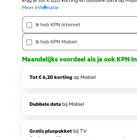
krijg je tot € 6,20 korting en dubbele data op Mobi
Meer informatie
Hoe
Ik heb KPN Internet
meer
producten
je
Ik heb KPN Mobiel
combineert,
hoe
Maandelijks voordeel als je ook KPN I
meer
voordeel
Tot € 6,20 korting
op Mobiel
je
krijgt.
Dat
noemen
D
ubbele data
bij Mobiel
we
Combivoordeel.
Daarmee
krijg
Gratis pluspakket
bij TV
je