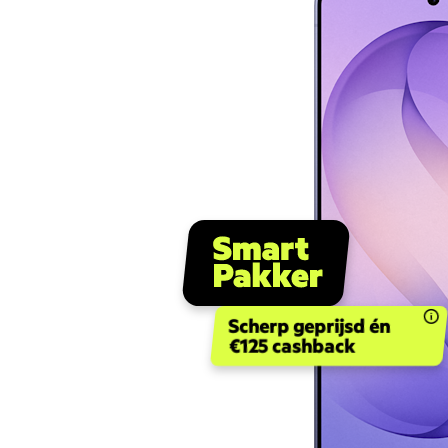
Scherp geprijsd én
€125 cashback