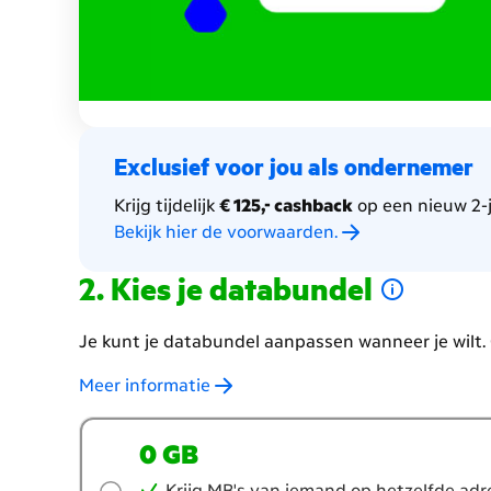
Exclusief voor jou als ondernemer
Krijg tijdelijk
€ 125,- cashback
op een nieuw 2-
Bekijk hier de voorwaarden.
Kies je databundel
Je kunt je databundel aanpassen wanneer je wilt
Meer informatie
Welke
0 GB
databundel
wil
Krijg MB's van iemand op hetzelfde adr