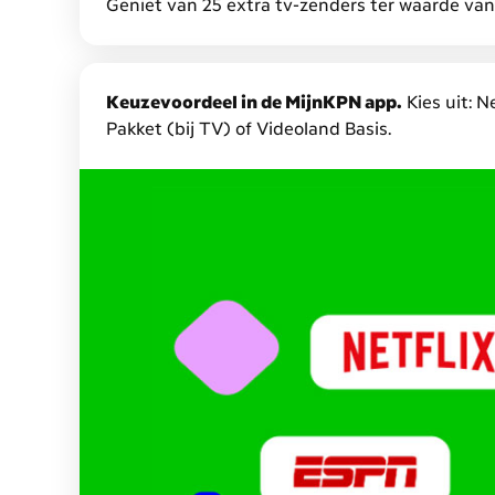
Geniet van 25 extra tv-zenders ter waarde va
tot
€
7,50
Keuzevoordeel in de MijnKPN app.
Kies uit: 
korting
Pakket (bij TV) of Videoland Basis.
en
dubbele
data
op
Mobiel
en
extra
gratis
diensten.