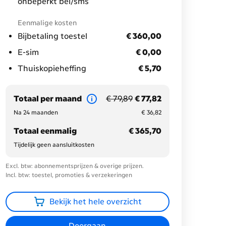
onbeperkt bel/sms
Eenmalige kosten
€ 360,00
Bijbetaling toestel
€ 360,00
€ 0,00
E-sim
€ 0,00
€ 5,70
Thuiskopieheffing
€ 5,70
voorheen € 79,89
nu met korting € 77,82
Totaal per maand
€ 79,89
€ 77,82
€ 36,82
Na 24 maanden
€ 36,82
€ 365,70
Totaal eenmalig
€ 365,70
Tijdelijk geen aansluitkosten
Excl. btw: abonnementsprijzen & overige prijzen.
Incl. btw: toestel, promoties & verzekeringen
Bekijk het hele overzicht
Doorgaan