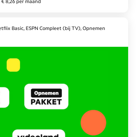
n € 8,26 per maand
Netflix Basic, ESPN Compleet (bij TV), Opnemen