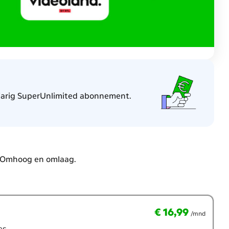
jarig SuperUnlimited abonnement.
. Omhoog en omlaag.
€ 16,99
€ 16,99
per maand
/mnd
es