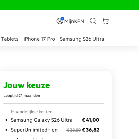
MijnKPN
Tablets
iPhone 17 Pro
Samsung S26 Ultra
Jouw keuze
Looptijd 24 maanden
Maandelijkse kosten
€ 41,00
Samsung Galaxy S26 Ultra
€ 41,00
voorheen € 38,89
nu met korting € 36,82
SuperUnlimited+ en
€ 36,82
€ 38,89