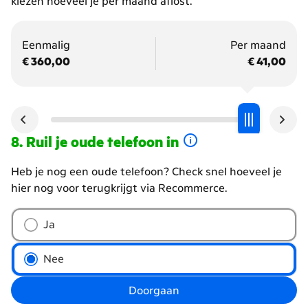
kiezen hoeveel je per maand aflost.
Eenmalig
Per maand
€ 360,00
€ 41,00
Ruil je oude telefoon in
Heb je nog een oude telefoon? Check snel hoeveel je
hier nog voor terugkrijgt via Recommerce.
Wil
Ja
je
je
Nee
oude
telefoon
Doorgaan
inruilen?