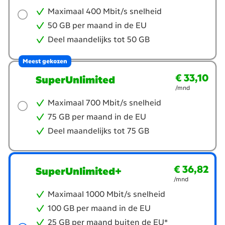
Maximaal 400 Mbit/s snelheid
50 GB per maand in de EU
Deel maandelijks tot 50 GB
Meest gekozen
€ 33,10
€ 33,10
per maand
SuperUnlimited
/mnd
Maximaal 700 Mbit/s snelheid
75 GB per maand in de EU
Deel maandelijks tot 75 GB
€ 36,82
€ 36,82
per maand
SuperUnlimited+
/mnd
Maximaal 1000 Mbit/s snelheid
100 GB per maand in de EU
25 GB per maand buiten de EU*