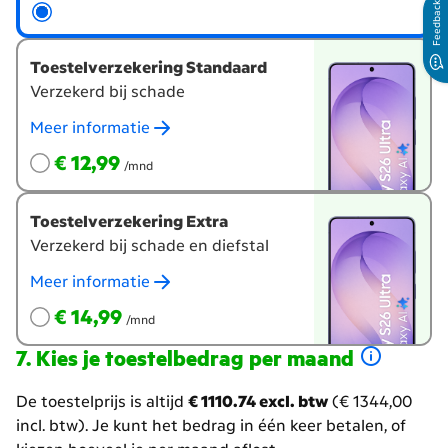
toestelverzekering?
Feedback
Toestelverzekering Standaard
Verzekerd bij schade
Meer informatie
€ 12,99
per maand
€ 12,99
/mnd
Toestelverzekering Extra
Verzekerd bij schade en diefstal
Meer informatie
€ 14,99
per maand
€ 14,99
/mnd
Kies je toestelbedrag per maand
De toestelprijs is altijd
€ 1110.74 excl. btw
(€ 1344,00
incl. btw). Je kunt het bedrag in één keer betalen, of