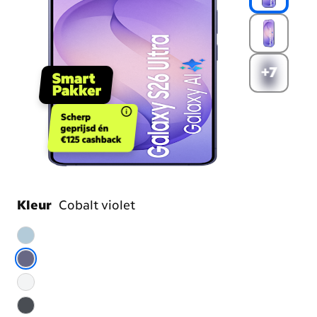
+7
Scherp
geprijsd én
€125 cashback
Kleur
Cobalt violet
Kies
je
kleur