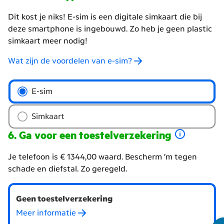
Dit kost je niks! E-sim is een digitale simkaart die bij
deze smartphone is ingebouwd. Zo heb je geen plastic
simkaart meer nodig!
Wat zijn de voordelen van e-sim?
Kies
E-sim
het
type
Simkaart
simkaart
Ga voor een toestelverzekering
Je telefoon is € 1344,00 waard. Bescherm ’m tegen
schade en diefstal. Zo geregeld.
Wil
Geen toestelverzekering
je
een
Meer informatie