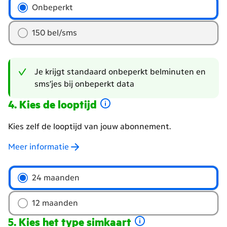
hoeveel
Onbeperkt
belminuten
en
150 bel/sms
sms'jes
wil
je?
Je krijgt standaard onbeperkt belminuten en
sms’jes bij onbeperkt data
Kies de looptijd
Kies zelf de looptijd van jouw abonnement.
Meer informatie
Welke
24 maanden
looptijd
wil
12 maanden
je
Kies het type simkaart