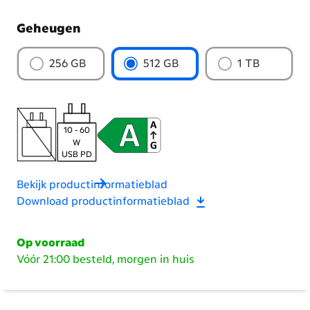
Geheugen
Kies
256 GB
512 GB
1 TB
het
geheugen
10 - 60
W
USB PD
Bekijk productinformatieblad
Download productinformatieblad
Op voorraad
Vóór 21:00 besteld, morgen in huis