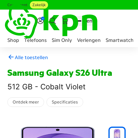
Consument
Zakelijk
Ga naar hoofdinhoud
Menu
Shop
Telefoons
Sim Only
Verlengen
Smartwatche
Genavigeerd
Alle toestellen
naar
Mobiel
Samsung Galaxy S26 Ultra
telefoon
abonnement
512 GB - Cobalt Violet
samenstellen
Ontdek meer
Specificaties