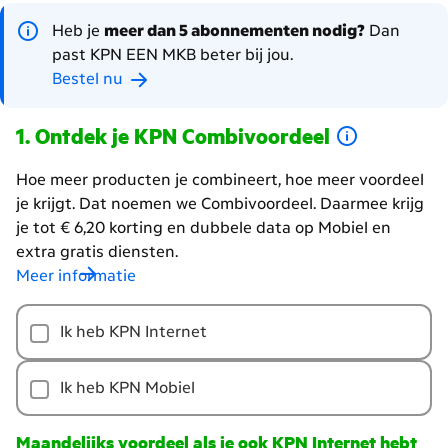
Heb je
meer dan 5 abonnementen nodig?
Dan
past KPN EEN MKB beter bij jou.
Bestel nu
Ontdek je KPN Combivoordeel
Hoe meer producten je combineert, hoe meer voordeel
je krijgt. Dat noemen we Combivoordeel. Daarmee krijg
je tot € 6,20 korting en dubbele data op Mobiel en
extra gratis diensten.
Meer informatie
Hoe
Ik heb KPN Internet
meer
producten
je
Ik heb KPN Mobiel
combineert,
hoe
Maandelijks voordeel als je ook KPN Internet hebt