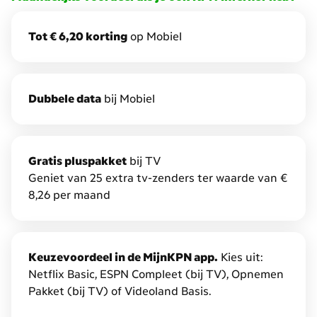
meer
voordeel
Tot € 6,20 korting
op Mobiel
je
krijgt.
Dat
noemen
D
ubbele data
bij Mobiel
we
Combivoordeel.
Daarmee
krijg
Gratis pluspakket
bij TV
je
Geniet van 25 extra tv-zenders ter waarde van €
tot
8,26 per maand
€
7,50
korting
Keuzevoordeel in de MijnKPN app.
Kies uit:
en
Netflix Basic, ESPN Compleet (bij TV), Opnemen
dubbele
Pakket (bij TV) of Videoland Basis.
data
op