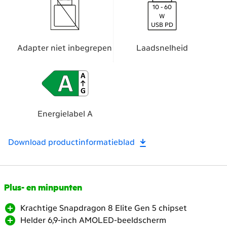
10 - 60
W
USB PD
Adapter niet inbegrepen
Laadsnelheid
Energielabel A
Download productinformatieblad
Scroll
Plus- en minpunten
naar
Krachtige Snapdragon 8 Elite Gen 5 chipset
beneden.
Helder 6,9-inch AMOLED-beeldscherm
Heropen