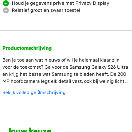
Houd je gegevens privé met Privacy Display
de
Relatief groot en zwaar toestel
headings
voor
meer
content
Productomschrijving
Ben je toe aan wat nieuws of wil je helemaal klaar zijn
voor de toekomst? Ga voor de Samsung Galaxy S26 Ultra
en krijg het beste wat Samsung te bieden heeft. De 200
MP hoofdcamera legt elk detail vast, ook bij weinig licht.
Met 2 telelenzen zoom je tot wel 100x scherp in. Het
Bekijk volledige omschrijving
grote 6,9‑inch AMOLED‑beeldscherm is helder, vloeiend
en fijn voor streamen, gamen en multitasken .
Onder de
motorkap zit de nieuwe Snapdragon 8 Elite Gen 5‑chip.
Die maakt je dag beter en slimmer, vooral met Galaxy AI.
De batterij van 5000 mAh gaat lang mee en je laadt
Jouw keuze
ultrasnel op (tot 60 W) met de juiste oplader.
Wil je het