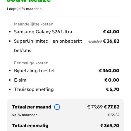
krachtigste en beste toestel van Samsung uit 2026? Kies
Looptijd 24 maanden
de Galaxy S26 Ultra, combineer ‘m met een abonnement
met onbeperkt data en ga ‘Ultra Unlimited’!
Maandelijkse kosten
€ 41,00
Samsung Galaxy S26 Ultra
€ 41,00
voorheen € 38,89
nu met korting € 36
SuperUnlimited+ en onbeperkt
€ 36,82
€ 38,89
bel/sms
Eenmalige kosten
€ 360,00
Bijbetaling toestel
€ 360,00
€ 0,00
E-sim
€ 0,00
€ 5,70
Thuiskopieheffing
€ 5,70
voorheen € 79,89
nu met korting € 77
Totaal per maand
€ 79,89
€ 77,82
€ 36,82
Na 24 maanden
€ 36,82
€ 365,70
Totaal eenmalig
€ 365,70