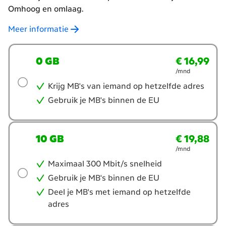
Omhoog en omlaag.
Meer informatie
Welke
0 GB
€ 16,99
€ 16,99
per maand
databundel
/mnd
wil
je?
Krijg MB's van iemand op hetzelfde adres
Gebruik je MB's binnen de EU
10 GB
€ 19,88
€ 19,88
per maand
/mnd
Maximaal 300 Mbit/s snelheid
Gebruik je MB's binnen de EU
Deel je MB's met iemand op hetzelfde
adres