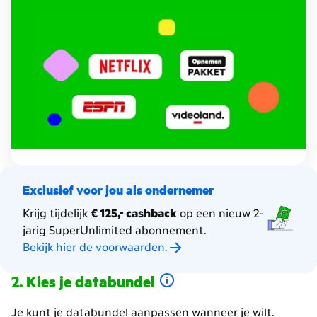
Mobiel
en
extra
gratis
diensten.
Exclusief voor jou als ondernemer
Krijg tijdelijk
€ 125,- cashback
op een nieuw 2-
jarig SuperUnlimited abonnement.
Bekijk hier de voorwaarden.
Kies je databundel
Je kunt je databundel aanpassen wanneer je wilt.