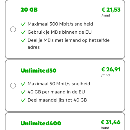
20 GB
€ 21,53
€ 21,53
per maand
/mnd
Maximaal 300 Mbit/s snelheid
Gebruik je MB's binnen de EU
Deel je MB's met iemand op hetzelfde
adres
€ 26,91
€ 26,91
per maand
Unlimited50
/mnd
Maximaal 50 Mbit/s snelheid
40 GB per maand in de EU
Deel maandelijks tot 40 GB
€ 31,46
€ 31,46
per maand
Unlimited400
/mnd