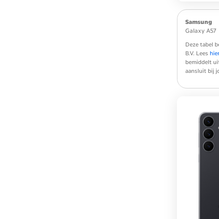
Samsung
Galaxy A57
Deze tabel b
B.V. Lees
hie
bemiddelt ui
aansluit bij