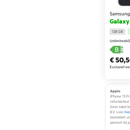
Samsung
Galaxy
128 GB
Unlimited40
€ 50,
€ 50,50
per maa
Exclusief e
Apple
iPhone 13 P
refurbished
Deze tabel b
B.V. Lees
hie
bemiddelt ui
aansluit bij