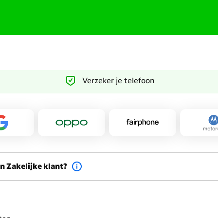
eke simkaart door een stukje techniek
 is super flexibel én veel duurzamer.
k nog een fysiek (prepaid) simkaartje
 de 2 mobiele netwerken. Zo maak je met
 sim telefoon. Handig op vakantie buiten
r van het werk hebt. Met een e-sim
Verzeker je telefoon
en bereikbaar. Stap je over op KPN Mobiel
 Vraag eenvoudig een abonnement aan. Na
 telefoon kun je gemakkelijk de e-sim
en Zakelijke klant?