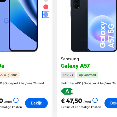
Samsung
0a
Galaxy A57
29 augustus
128 GB
op voorraad
0 | Onbeperkt bel/sms 24 mnd
Unlimited400 | Onbeperkt bel/sms 24
50
€ 47,50
nd
€ 47,50
per maand
/mnd
/mnd
Bekijk
Bek
enmalige kosten
Exclusief eenmalige kosten