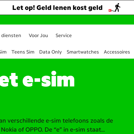
Let op! Geld lenen kost geld
 diensten
Voor Jou
Service
Sim
Teens Sim
Data Only
Smartwatches
Accessoires
et e-sim
an verschillende e-sim telefoons zoals de
Nokia of OPPO. De “e” in e-sim staat