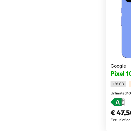
Google
Pixel 1
128 GB
Unlimited40
€ 47,
€ 47,50
per maa
Exclusief e