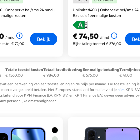
op voorraad
512 GB
op voorraad
0 | Onbeperkt bel/sms 24 mnd |
Unlimited400 | Onbeperkt bel/sms 24 
enmalige kosten
Exclusief eenmalige kosten
50
€ 74,50
nd
€ 74,50
per maand
/mnd
/mnd
Bekijk
Bek
toestel € 72,00
Bijbetaling toestel € 576,00
Totale toestelkosten
Totaal kredietbedrag
Eenmalige betaling
Termijnbe
a
€ 1560,00
€ 984,00
€ 576,00
€ 41,00
evat een berekening van een toestellening en de prijs per maand. De toestellening
r
meer over gespreid betalen. Het Europees standaard formulier vind je
hier
. KPN B.V
tsluitend voor KPN Finance B.V. KPN B.V. en KPN Finance B.V. geven geen advies over 
 jouw persoonlijke omstandigheden.