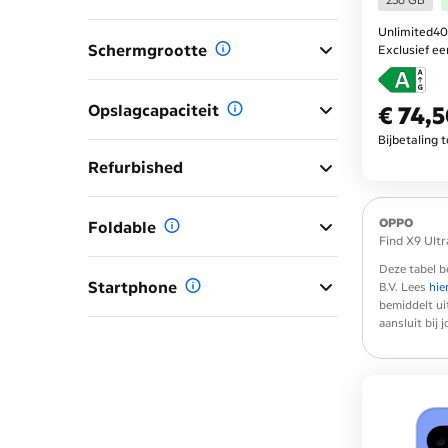
256 GB
Unlimited40
Schermgrootte
Exclusief e
Opslagcapaciteit
€ 74,
€ 74,50
per maa
Bijbetaling 
Refurbished
OPPO
Foldable
Find X9 Ultr
Deze tabel b
Startphone
B.V. Lees
hie
bemiddelt ui
aansluit bij