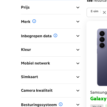
158
resulta
Prijs
E-sim
Merk
Inbegrepen data
Kleur
Mobiel netwerk
Simkaart
Camera kwaliteit
Samsung
Galaxy
Besturingssysteem