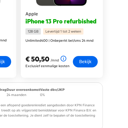
Apple
iPhone 13 Pro refurbished
128 GB
Levertijd 1 tot 2 weken
 mnd
Unlimited400 | Onbeperkt bel/sms 24 mnd
€ 50,50
€ 50,50
per maand
/mnd
ijk
Bekijk
Exclusief eenmalige kosten
drag
Duur overeenkomst
Vaste dbv/JKP
24 maanden
0%
 is een aflopend goederenkrediet aangeboden door KPN Finance
. treedt op als vrijgesteld bemiddelaar voor KPN Finance B.V. en
de toestellening. Je dient zelf te bepalen of de toestellening