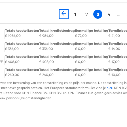
1
2
3
4
...
Totale toestelkosten
Totaal kredietbedrag
Eenmalige betaling
Termijnbe
+
€ 1056,00
€ 984,00
€ 72,00
€ 41,00
Totale toestelkosten
Totaal kredietbedrag
Eenmalige betaling
Termijnbe
€ 336,00
€ 336,00
€ 0,00
€ 14,00
Totale toestelkosten
Totaal kredietbedrag
Eenmalige betaling
Termijnbe
FE
€ 408,00
€ 408,00
€ 0,00
€ 17,00
Totale toestelkosten
Totaal kredietbedrag
Eenmalige betaling
Termijnbe
€ 240,00
€ 240,00
€ 0,00
€ 10,00
evat een berekening van een toestellening en de prijs per maand. De toestellening
r
meer over gespreid betalen. Het Europees standaard formulier vind je
hier
. KPN B.V
tsluitend voor KPN Finance B.V. KPN B.V. en KPN Finance B.V. geven geen advies over 
 jouw persoonlijke omstandigheden.