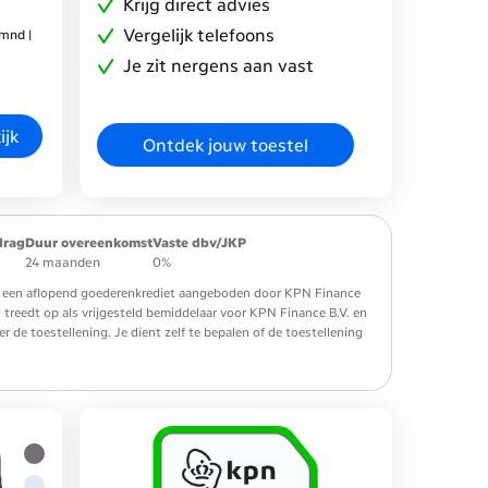
Krijg direct advies
Vergelijk telefoons
mnd |
Je zit nergens aan vast
ijk
Ontdek jouw toestel
drag
Duur overeenkomst
Vaste dbv/JKP
24 maanden
0%
 is een aflopend goederenkrediet aangeboden door KPN Finance
. treedt op als vrijgesteld bemiddelaar voor KPN Finance B.V. en
de toestellening. Je dient zelf te bepalen of de toestellening