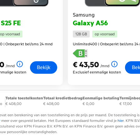
Samsung
 S25 FE
Galaxy A56
op voorraad
128 GB
op voorraad
0 | Onbeperkt bel/sms 24 mnd
Unlimited400 | Onbeperkt bel/sms 24
50
€ 43,50
nd
€ 43,50
per maand
/mnd
/mnd
Bekijk
Bek
enmalige kosten
Exclusief eenmalige kosten
Totale toestelkosten
Totaal kredietbedrag
Eenmalige betaling
Termijnbe
ro
€ 408,00
€ 408,00
€ 0,00
€ 17,00
evat een berekening van een toestellening en de prijs per maand. De toestellening
r
meer over gespreid betalen. Het Europees standaard formulier vind je
hier
. KPN B.V
tsluitend voor KPN Finance B.V. KPN B.V. en KPN Finance B.V. geven geen advies over 
 jouw persoonlijke omstandigheden.