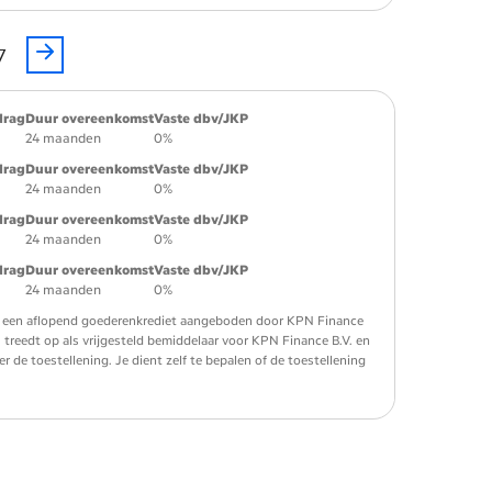
7
drag
Duur overeenkomst
Vaste dbv/JKP
24 maanden
0%
drag
Duur overeenkomst
Vaste dbv/JKP
24 maanden
0%
drag
Duur overeenkomst
Vaste dbv/JKP
24 maanden
0%
drag
Duur overeenkomst
Vaste dbv/JKP
24 maanden
0%
 is een aflopend goederenkrediet aangeboden door KPN Finance
. treedt op als vrijgesteld bemiddelaar voor KPN Finance B.V. en
de toestellening. Je dient zelf te bepalen of de toestellening