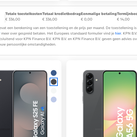
Totale toestelkosten
Totaal kredietbedrag
Eenmalige betaling
Termijnbe
€ 336,00
€ 336,00
€ 0,00
€ 14,00
evat een berekening van een toestellening en de prijs per maand. De toestellening
r
meer over gespreid betalen. Het Europees standaard formulier vind je
hier
. KPN B.V
tsluitend voor KPN Finance B.V. KPN B.V. en KPN Finance B.V. geven geen advies over 
 jouw persoonlijke omstandigheden.