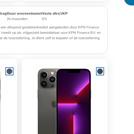
drag
Duur overeenkomst
Vaste dbv/JKP
24 maanden
0%
 is een aflopend goederenkrediet aangeboden door KPN Finance
. treedt op als vrijgesteld bemiddelaar voor KPN Finance B.V. en
de toestellening. Je dient zelf te bepalen of de toestellening