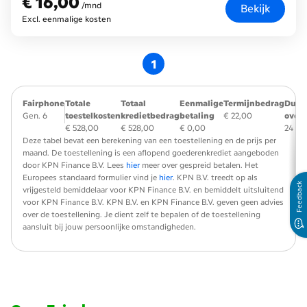
€ 16,00
/mnd
Bekijk
Excl. eenmalige kosten
1
Fairphone
Totale
Totaal
Eenmalige
Termijnbedrag
Duur
Gen. 6
toestelkosten
kredietbedrag
betaling
€ 22,00
over
€ 528,00
€ 528,00
€ 0,00
24 m
Deze tabel bevat een berekening van een toestellening en de prijs per
maand. De toestellening is een aflopend goederenkrediet aangeboden
door KPN Finance B.V. Lees
hier
meer over gespreid betalen. Het
Europees standaard formulier vind je
hier
. KPN B.V. treedt op als
Feedback
vrijgesteld bemiddelaar voor KPN Finance B.V. en bemiddelt uitsluitend
voor KPN Finance B.V. KPN B.V. en KPN Finance B.V. geven geen advies
over de toestellening. Je dient zelf te bepalen of de toestellening
aansluit bij jouw persoonlijke omstandigheden.
filters overslaan en ga verder