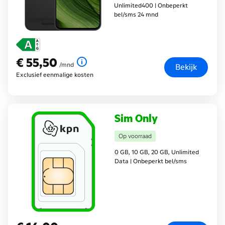
Unlimited400 | Onbeperkt
bel/sms 24 mnd
€ 55,50
€ 55,50
per maand
/mnd
Bekijk
Exclusief eenmalige kosten
Sim Only
Op voorraad
0 GB, 10 GB, 20 GB, Unlimited
Data | Onbeperkt bel/sms
€ 16,00