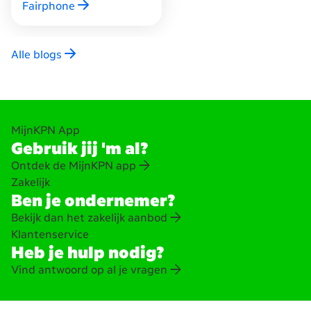
Fairphone
altijd leuk en eenvoudig.
Alle blogs
MijnKPN App
Gebruik jij 'm al?
Ontdek de MijnKPN app
Zakelijk
Ben je ondernemer?
Bekijk dan het zakelijk aanbod
Klantenservice
Heb je hulp nodig?
Vind antwoord op al je vragen