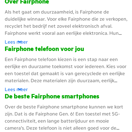
Over Fairphone
Als het gaat om duurzaamheid, is Fairphone de
duidelijke winnaar. Voor elke Fairphone die ze verkopen,
recyclet het bedrijf net zoveel elektronisch afval.
Fairphone werkt vooral aan eerlijke elektronica. Hun
missie is om de smartphone-industrie te veranderen
Lees meer
en de productie van telefoons eerlijk te maken. Ze
Fairphone telefoon voor jou
letten op de inkoop van materialen en zorgen goed
Een Fairphone telefoon kiezen is een stap naar een
voor hun werknemers. Fairphone wil een nieuwe
eerlijke en duurzame toekomst voor iedereen. Kies voor
standaard zetten voor de hele industrie. Koop je een
een toestel dat gemaakt is van gerecyclede en eerlijke
nieuwe Fairphone telefoon, dan steun je een bedrijf
materialen. Deze materialen zijn duurzaam, eerlijk
dat zich inzet voor mens en milieu.
verkregen en komen niet uit gebieden met conflicten.
Lees meer
Met een Fairphone mobiele telefoon maak je altijd een
De beste Fairphone smartphones
goede en verantwoorde keuze.
Over de beste Fairphone smartphone kunnen we kort
zijn. Dat is de Fairphone Gen. 6! Een toestel met 5G-
connectiviteit, een lange batterijduur en mooie
camera’s. Deze telefoon is niet alleen goed voor de