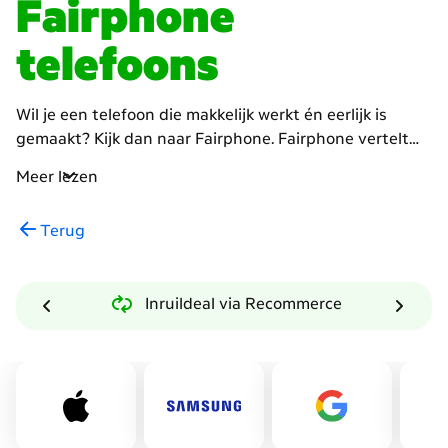
Fairphone
telefoons
Wil je een telefoon die makkelijk werkt én eerlijk is
gemaakt? Kijk dan naar Fairphone. Fairphone vertelt
waar de materialen vandaan komen. Mensen die
Meer lezen
onderdelen maken krijgen extra loon. Volgens
Fairphone zijn hun telefoons beter voor het milieu. Zo
Terug
bestaan sommige Fairphones voor meer dan 70% uit
eerlijke of gerecyclede materialen. Fairphones gaan
lang mee en je krijgt jarenlang garantie van de maker.
Inruildeal via Recommerce
Is je telefoon kapot of valt-ie? Door het slimme ontwerp
kan je hem makkelijk zelf repareren. Dat is vaak
goedkoper en zorgt voor minder afval. Met een
Fairphone help je mee aan een eerlijkere wereld en een
duurzamere toekomst. Wil je meer weten over
duurzaamheid bij Fairphone? Kijk dan op hun website.