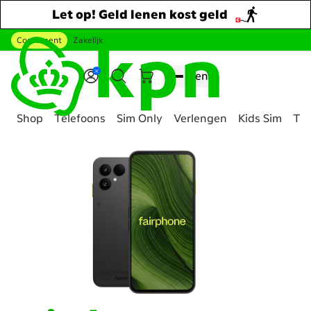
Let op! Geld lenen kost geld
Consument
Zakelijk
Ga naar hoofdinhoud
Menu
Shop
Telefoons
Sim Only
Verlengen
Kids Sim
Tee
Genavigeerd
naar
Alle
mobiele
telefoons