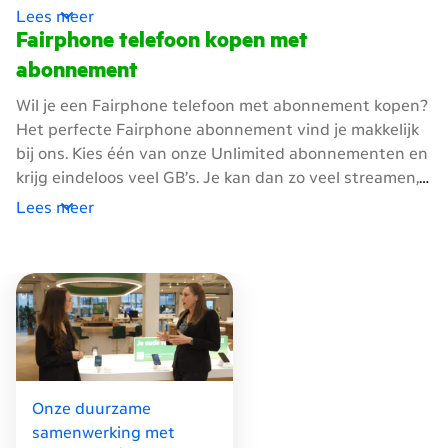
wereld, maar ook betaalbaar.
Lees meer
Fairphone telefoon kopen met
abonnement
Wil je een Fairphone telefoon met abonnement kopen?
Het perfecte Fairphone abonnement vind je makkelijk
bij ons. Kies één van onze Unlimited abonnementen en
krijg eindeloos veel GB’s. Je kan dan zo veel streamen,
films kijken en onderweg werken als je wil, zonder je
Lees meer
zorgen te maken over data. Vind je Unlimited te veel?
Dan zijn onze abonnementen met een vast aantal GB
goed voor jou. Gebruik je de Fairphone mobiel vooral
om te bellen en ben je meestal verbonden met wifi?
Dan past ons 0 GB abonnement bij jou. Ben je bijna
door je data heen? Je mag 1 keer per maand van
abonnement wisselen, omhoog of omlaag. Wonen er
meer mensen op jouw adres met een KPN
Onze duurzame
abonnement? Dan kunnen jullie MB’s delen. Dat is
samenwerking met
makkelijk en voordelig. Een Fairphone kopen is bij ons