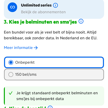
Unlimited series
Bekijk de abonnementen
Kies je belminuten en sms'jes
Een bundel voor als je veel belt of bijna nooit. Altijd
bereikbaar, ook zonder data. In Nederland en de EU.
Meer informatie
hoeveel
Onbeperkt
belminuten
en
150 bel/sms
sms'jes
wil
je?
Je krijgt standaard onbeperkt belminuten en
sms’jes bij onbeperkt data