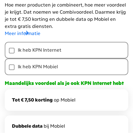
Hoe meer producten je combineert, hoe meer voordeel
je krijgt. Dat noemen we Combivoordeel. Daarmee krijg
je tot € 7,50 korting en dubbele data op Mobiel en
extra gratis diensten.
Meer informatie
Hoe
Ik heb KPN Internet
meer
producten
je
Ik heb KPN Mobiel
combineert,
hoe
Maandelijks voordeel als je ook KPN Internet hebt
meer
voordeel
Tot € 7,50 korting
op Mobiel
je
krijgt.
Dat
noemen
D
ubbele data
bij Mobiel
we