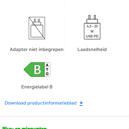
4,5 - 23
W
USB PD
Adapter niet inbegrepen
Laadsnelheid
Energielabel B
Download productinformatieblad
Scroll