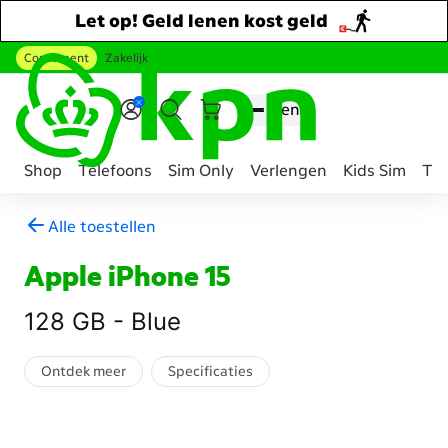
Let op! Geld lenen kost geld
Consument
Zakelijk
Ga naar hoofdinhoud
Menu
Shop
Telefoons
Sim Only
Verlengen
Kids Sim
Tee
Genavigeerd
Alle toestellen
naar
Mobiel
Apple iPhone 15
telefoon
abonnement
128 GB - Blue
samenstellen
Ontdek meer
Specificaties