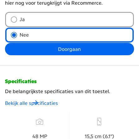
hier nog voor terugkrijgt via Recommerce.
Wil
Ja
je
je
Nee
oude
telefoon
Doorgaan
inruilen?
Specificaties
De belangrijkste specificaties van dit toestel.
Bekijk alle specificaties
48 MP
15,​5 cm (6.1")