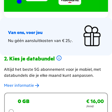
Van ons, voor jou
Nu géén aansluitkosten van € 25,-.
Kies je databundel
Altijd het beste 5G abonnement voor je mobiel, met
databundels die je elke maand kunt aanpassen.
Meer informatie
Welke
0 GB
€ 16,00
€ 16,00
per maand
databundel
/mnd
wil