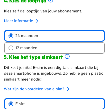
Kies de looptijd
Kies zelf de looptijd van jouw abonnement.
Meer informatie
Welke
24 maanden
looptijd
wil
12 maanden
je
Kies het type simkaart
Dit kost je niks! E-sim is een digitale simkaart die bij
deze smartphone is ingebouwd. Zo heb je geen plastic
simkaart meer nodig!
Wat zijn de voordelen van e-sim?
Kies
E-sim
het