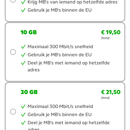
je?
Krijg MB's van iemand op hetzelfde adres
Gebruik je MB's binnen de EU
10 GB
€ 19,50
€ 19,50
per maand
/mnd
Maximaal 300 Mbit/s snelheid
Gebruik je MB's binnen de EU
Deel je MB's met iemand op hetzelfde
adres
20 GB
€ 21,50
€ 21,50
per maand
/mnd
Maximaal 300 Mbit/s snelheid
Gebruik je MB's binnen de EU
Deel je MB's met iemand op hetzelfde
adres