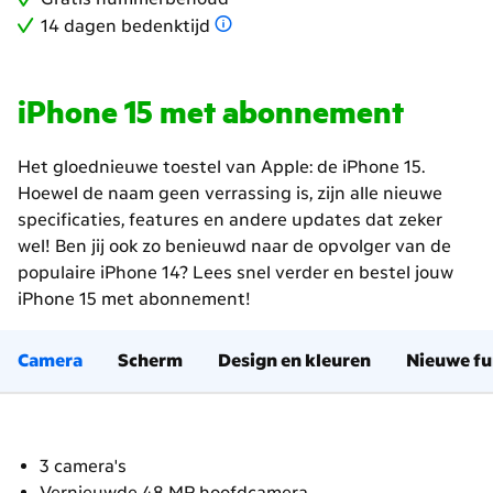
14 dagen bedenktijd
iPhone 15 met abonnement
Het gloednieuwe toestel van Apple: de iPhone 15.
Hoewel de naam geen verrassing is, zijn alle nieuwe
specificaties, features en andere updates dat zeker
wel! Ben jij ook zo benieuwd naar de opvolger van de
populaire iPhone 14? Lees snel verder en bestel jouw
iPhone 15 met abonnement!
Camera
Scherm
Design en kleuren
Nieuwe fu
3 camera's
Vernieuwde 48 MP hoofdcamera