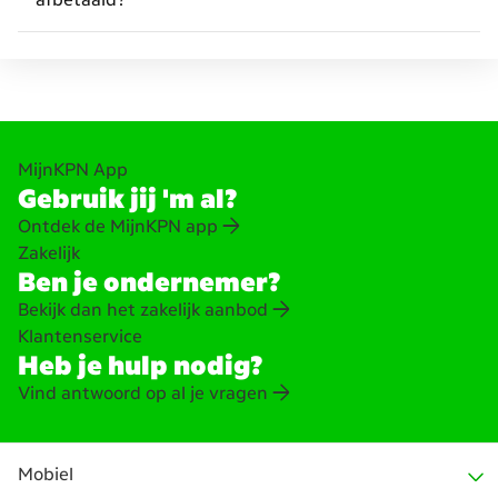
MijnKPN App
Gebruik jij 'm al?
Ontdek de MijnKPN app
Zakelijk
Ben je ondernemer?
Bekijk dan het zakelijk aanbod
Klantenservice
Heb je hulp nodig?
Vind antwoord op al je vragen
Mobiel