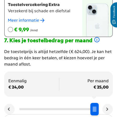
Toestelverzekering Extra
Feedback
Verzekerd bij schade en diefstal
Meer informatie
€ 9,99
per maand
€ 9,99
/mnd
Kies je toestelbedrag per maand
Hoeveel
De toestelprijs is altijd hetzelfde (€ 624,00). Je kan het
wil
bedrag in één keer betalen, of kiezen hoeveel je per
je
maand aflost.
per
maand
Eenmalig
Per maand
gaan
€ 24,00
€ 25,00
betalen?