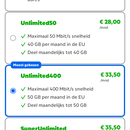
€ 28,00
€ 28,00
per maand
Unlimited50
/mnd
Maximaal 50 Mbit/s snelheid
40 GB per maand in de EU
Deel maandelijks tot 40 GB
Meest gekozen
€ 33,50
€ 33,50
per maand
Unlimited400
/mnd
Maximaal 400 Mbit/s snelheid
50 GB per maand in de EU
Deel maandelijks tot 50 GB
€ 35,50
€ 35,50
per maand
SuperUnlimited