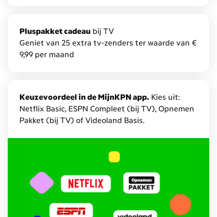
Combivoordeel.
Daarmee
krijg
P
luspakket cadeau
bij TV
je
Geniet van 25 extra tv-zenders ter waarde van €
tot
9,99 per maand
€
7,50
korting
Keuzevoordeel in de MijnKPN app.
Kies uit:
en
Netflix Basic, ESPN Compleet (bij TV), Opnemen
dubbele
Pakket (bij TV) of Videoland Basis.
data
op
Mobiel
en
extra
gratis
diensten.