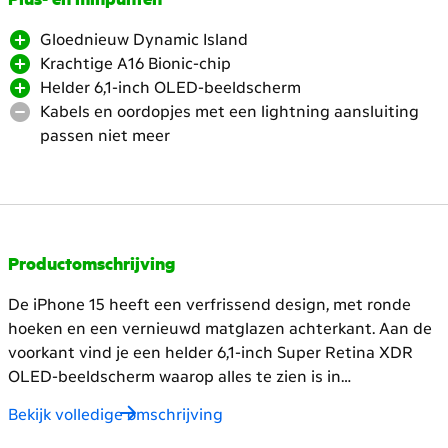
Plus- en minpunten
naar
Gloednieuw Dynamic Island
beneden.
Krachtige A16 Bionic-chip
Heropen
Helder 6,1-inch OLED-beeldscherm
de
Kabels en oordopjes met een lightning aansluiting
headings
passen niet meer
voor
meer
content
Productomschrijving
De iPhone 15 heeft een verfrissend design, met ronde
hoeken en een vernieuwd matglazen achterkant. Aan de
voorkant vind je een helder 6,1-inch Super Retina XDR
OLED-beeldscherm waarop alles te zien is in
verbluffende kwaliteit. De geavanceerde A16 chip zorgt
Bekijk volledige omschrijving
voor razendsnelle prestaties en soepel scrollen, zelfs bij