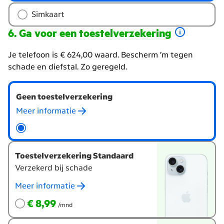
type
Simkaart
simkaart
Ga voor een toestelverzekering
Je telefoon is € 624,00 waard. Bescherm ’m tegen
schade en diefstal. Zo geregeld.
Wil
Geen toestelverzekering
je
een
Meer informatie
toestelverzekering?
Toestelverzekering Standaard
Verzekerd bij schade
Meer informatie
€ 8,99
per maand
€ 8,99
/mnd