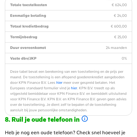
Totale toestelkosten
€ 624,00
Eenmalige betaling
€ 24,00
Totaal kredietbedrag
€ 600,00
Termijnbedrag
€ 25,00
Duur overeenkomst
24 maanden
Vaste dbv/JKP
0%
Deze tabel bevat een berekening van een toestellening en de prijs per
maand. De toestellening is een aflopend goederenkrediet aangeboden
door KPN Finance B.V. Lees
hier
meer over gespreid betalen. Het
Europees standaard formulier vind je
hier
. KPN B.V. treedt op als
vrijgesteld bemiddelaar voor KPN Finance B.V. en bemiddelt uitsluitend
voor KPN Finance B.V. KPN B.V. en KPN Finance B.V. geven geen advies
over de toestellening. Je dient zelf te bepalen of de toestellening
aansluit bij jouw persoonlijke omstandigheden.
Ruil je oude telefoon in
Heb je nog een oude telefoon? Check snel hoeveel je