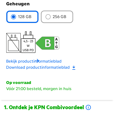
Geheugen
Kies
128 GB
256 GB
het
geheugen
4,5 - 23
W
USB PD
Bekijk productinformatieblad
Download productinformatieblad
Op voorraad
Vóór 21:00 besteld, morgen in huis
Ontdek je KPN Combivoordeel