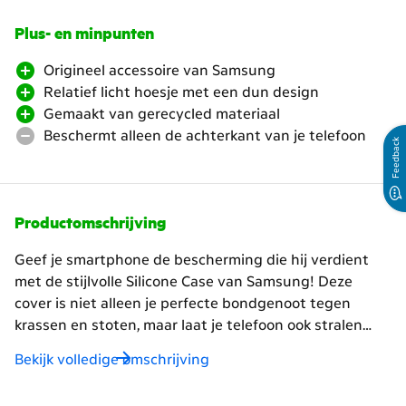
Plus- en minpunten
Origineel accessoire van Samsung
Relatief licht hoesje met een dun design
Gemaakt van gerecycled materiaal
Beschermt alleen de achterkant van je telefoon
Feedback
Productomschrijving
Geef je smartphone de bescherming die hij verdient
met de stijlvolle Silicone Case van Samsung! Deze
cover is niet alleen je perfecte bondgenoot tegen
krassen en stoten, maar laat je telefoon ook stralen
met zijn strakke en slanke ontwerp. Binnen een paar
Bekijk volledige omschrijving
seconden klik je de case om je telefoon heen, en voilà –
klaar om op pad te gaan. Nog niet overtuigd? Een extra