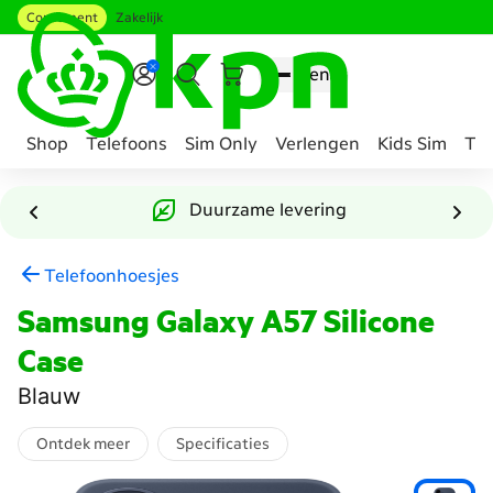
Consument
Zakelijk
Ga naar hoofdinhoud
Menu
Shop
Telefoons
Sim Only
Verlengen
Kids Sim
Tee
Genavigeerd
naar
Duurzame levering
Accessoire
samenstellen
Telefoonhoesjes
Samsung Galaxy A57 Silicone
Case
Blauw
Ontdek meer
Specificaties