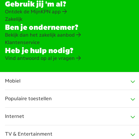
Gebruik jij 'm al?
Ontdek de MijnKPN app
Zakelijk
Ben je ondernemer?
Bekijk dan het zakelijk aanbod
Klantenservice
Heb je hulp nodig?
Vind antwoord op al je vragen
Mobiel
Populaire toestellen
Alles voor Mobiel
Internet
Sim Only
iPhone 17 serie
TV & Entertainment
Telefoon met abonnement
iPhone 17e
Internet