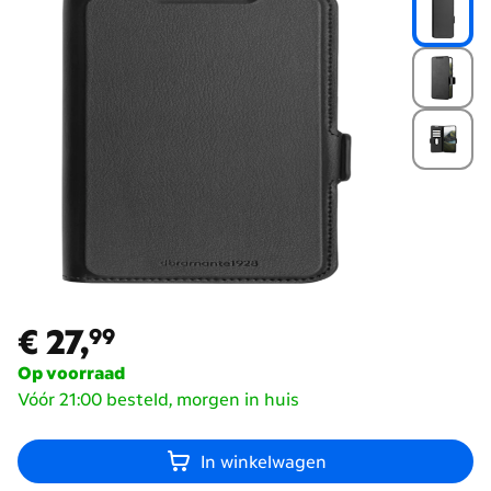
€ 27,
99
€ 27,
99
Op voorraad
Vóór 21:00 besteld, morgen in huis
In winkelwagen