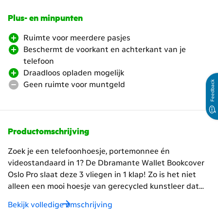
Plus- en minpunten
Ruimte voor meerdere pasjes
Beschermt de voorkant en achterkant van je
telefoon
Draadloos opladen mogelijk
Feedback
Geen ruimte voor muntgeld
Productomschrijving
Zoek je een telefoonhoesje, portemonnee én
videostandaard in 1? De Dbramante Wallet Bookcover
Oslo Pro slaat deze 3 vliegen in 1 klap! Zo is het niet
alleen een mooi hoesje van gerecycled kunstleer dat
rondom beschermd, maar kan je er ook tot wel 5
Bekijk volledige omschrijving
bankpasjes in kwijt. Heb je beide handen even vol? Met