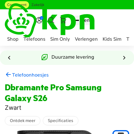
Consument
Zakelijk
Ga naar hoofdinhoud
Menu
Shop
Telefoons
Sim Only
Verlengen
Kids Sim
Tee
Genavigeerd
naar
Duurzame levering
Accessoire
samenstellen
Telefoonhoesjes
Dbramante Pro Samsung
Galaxy S26
Zwart
Ontdek meer
Specificaties