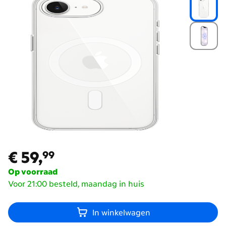
€ 59,
99
€ 59,
99
Op voorraad
Voor 21:00 besteld, maandag in huis
In winkelwagen