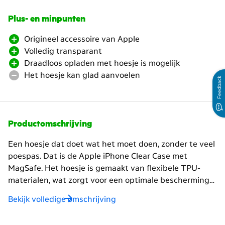
Plus- en minpunten
Origineel accessoire van Apple
Volledig transparant
Draadloos opladen met hoesje is mogelijk
Het hoesje kan glad aanvoelen
Feedback
Productomschrijving
Een hoesje dat doet wat het moet doen, zonder te veel
poespas. Dat is de Apple iPhone Clear Case met
MagSafe. Het hoesje is gemaakt van flexibele TPU-
materialen, wat zorgt voor een optimale bescherming
tegen krassen en stoten. Bovendien is de case speciaal
Bekijk volledige omschrijving
ontwikkeld voor de iPhone, zodat het naadloos aansluit
op alle knoppen en strak om de zijkanten van je toestel