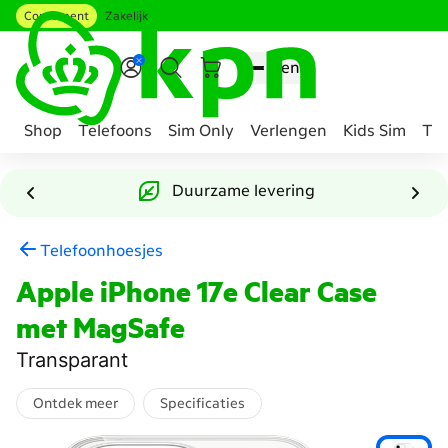
Consument
Zakelijk
Ga naar hoofdinhoud
Menu
Shop
Telefoons
Sim Only
Verlengen
Kids Sim
Tee
Genavigeerd
naar
Duurzame levering
Accessoire
samenstellen
Telefoonhoesjes
Apple iPhone 17e Clear Case
met MagSafe
Transparant
Ontdek meer
Specificaties