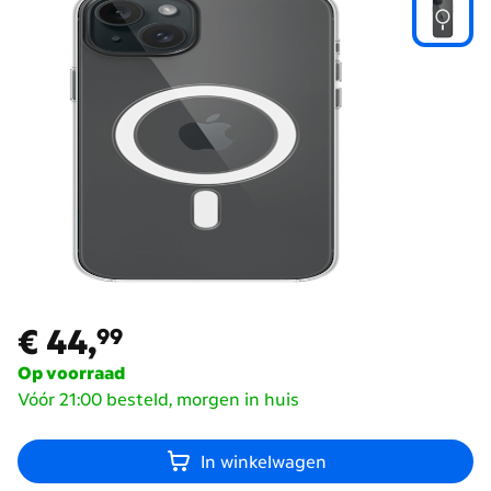
€ 44,
99
€ 44,
99
Op voorraad
Vóór 21:00 besteld, morgen in huis
In winkelwagen