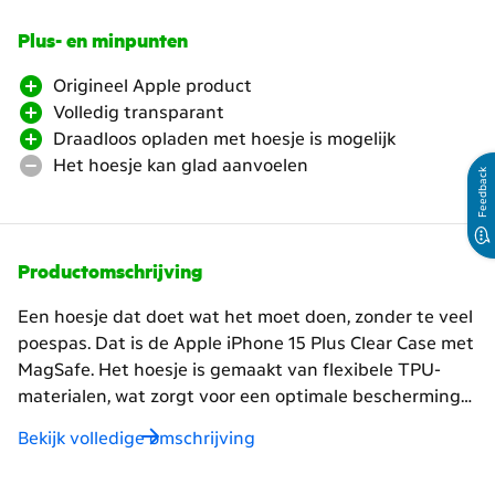
Plus- en minpunten
Origineel Apple product
Volledig transparant
Draadloos opladen met hoesje is mogelijk
Het hoesje kan glad aanvoelen
Feedback
Productomschrijving
Een hoesje dat doet wat het moet doen, zonder te veel
poespas. Dat is de Apple iPhone 15 Plus Clear Case met
MagSafe. Het hoesje is gemaakt van flexibele TPU-
materialen, wat zorgt voor een optimale bescherming
tegen krassen en stoten. Bovendien is de case speciaal
Bekijk volledige omschrijving
ontwikkeld voor de iPhone 15 Plus, zodat het naadloos
aansluit op alle knoppen en strak om de zijkanten van