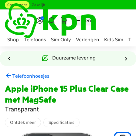
Consument
Zakelijk
Ga naar hoofdinhoud
Menu
Shop
Telefoons
Sim Only
Verlengen
Kids Sim
Tee
Genavigeerd
naar
Duurzame levering
Accessoire
samenstellen
Telefoonhoesjes
Apple iPhone 15 Plus Clear Case
met MagSafe
Transparant
Ontdek meer
Specificaties