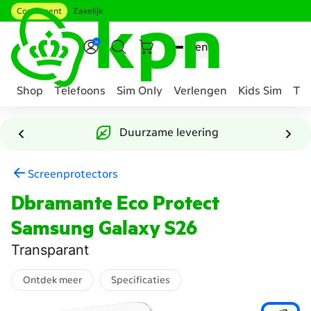
Consument
Zakelijk
Ga naar hoofdinhoud
Menu
Shop
Telefoons
Sim Only
Verlengen
Kids Sim
Tee
Genavigeerd
naar
Duurzame levering
Accessoire
samenstellen
Screenprotectors
Dbramante Eco Protect
Samsung Galaxy S26
Transparant
Ontdek meer
Specificaties