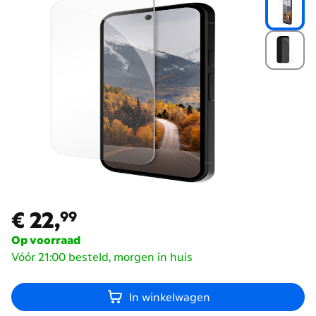
€ 22,
99
€ 22,
99
Op voorraad
Vóór 21:00 besteld, morgen in huis
In winkelwagen