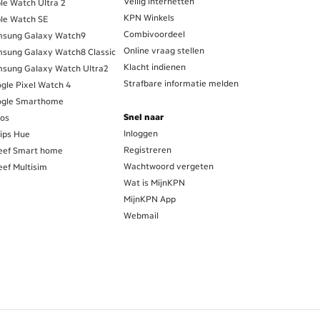
Veilig internetten
le Watch Ultra 2
KPN Winkels
le Watch SE
Combivoordeel
sung Galaxy Watch9
Online vraag stellen
sung Galaxy Watch8 Classic
Klacht indienen
sung Galaxy Watch Ultra2
Strafbare informatie melden
gle Pixel Watch 4
gle Smarthome
Snel naar
os
Inloggen
lips Hue
Registreren
eef Smart home
Wachtwoord vergeten
eef Multisim
Wat is MijnKPN
MijnKPN App
Webmail