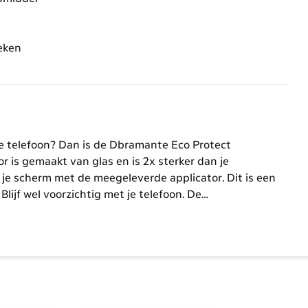
reken
je telefoon? Dan is de Dbramante Eco Protect
 is gemaakt van glas en is 2x sterker dan je
 je scherm met de meegeleverde applicator. Dit is een
Blijf wel voorzichtig met je telefoon. De
reken. Verder zal je er niet veel van merken. De
ed en hij werkt nog precies hetzelfde, maar dan met