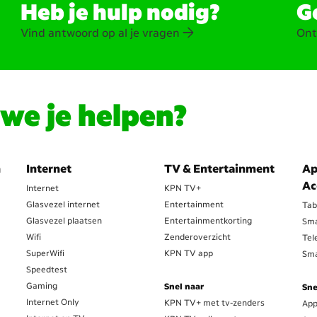
Heb je hulp nodig?
Ge
Vind antwoord op al je vragen
Ont
e je helpen?
n
Internet
TV & Entertainment
Ap
Ac
Internet
KPN TV+
Glasvezel internet
Entertainment
Tab
Glasvezel plaatsen
Entertainmentkorting
Sma
Wifi
Zenderoverzicht
Tel
SuperWifi
KPN TV app
Sma
Speedtest
Gaming
Snel naar
Sne
Internet Only
KPN TV+ met tv-zenders
App