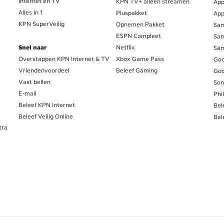
Internet en TV
KPN TV+ alleen streamen
App
Alles in 1
Pluspakket
App
KPN SuperVeilig
Opnemen Pakket
Sam
ESPN Compleet
Sam
Snel naar
Netflix
Sam
Overstappen KPN Internet & TV
Xbox Game Pass
Goo
Vriendenvoordeel
Beleef Gaming
Goo
Vast bellen
Son
E-mail
Phi
Beleef KPN Internet
Bel
Beleef Veilig Online
Bel
tra