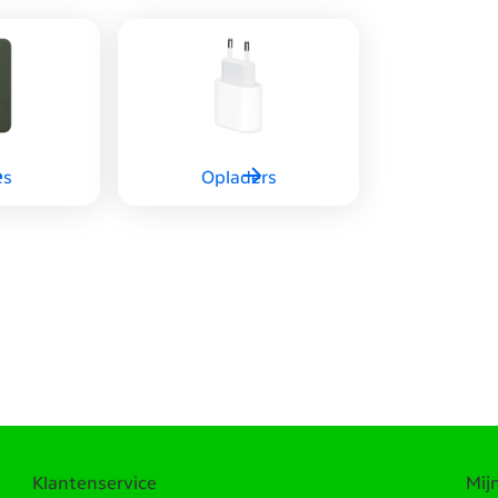
es
Opladers
Klantenservice
Mij