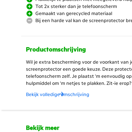
Tot 2x sterker dan je telefoonscherm
Gemaakt van gerecycled materiaal
Bij een harde val kan de screenprotector b
Productomschrijving
Wil je extra bescherming voor de voorkant van 
screenprotector een goede keuze. Deze protector
telefoonscherm zelf. Je plaatst 'm eenvoudig op
hulpmiddel om 'm netjes te plakken. Zit-ie erop? 
screenprotector kan bij een harde val namelijk b
Bekijk volledige omschrijving
kwaliteit van je eigen scherm blijft namelijk go
extra bescherming.
Bekijk meer