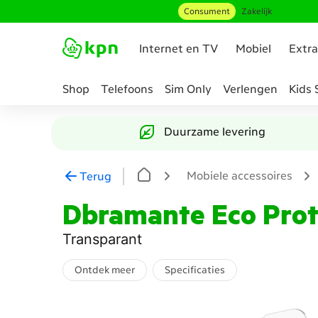
Consument
Zakelijk
Ga naar hoofdinhoud
Internet en TV
Mobiel
Extra
Shop
Telefoons
Sim Only
Verlengen
Kids 
Genavigeerd
naar
Duurzame levering
Accessoire
samenstellen
Mobiele accessoires
Terug
Dbramante Eco Prot
Transparant
Ontdek meer
Specificaties