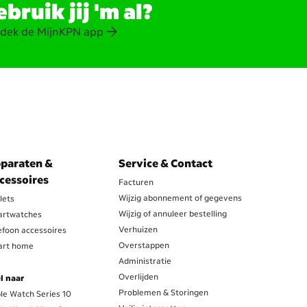
bruik jij 'm al?
dek de MijnKPN app
paraten &
Service & Contact
cessoires
Facturen
Wijzig abonnement of gegevens
lets
Wijzig of annuleer bestelling
rtwatches
Verhuizen
efoon accessoires
Overstappen
rt home
Administratie
Overlijden
l naar
Problemen & Storingen
le Watch Series 10