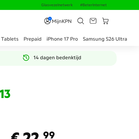
Glasvezelnetwerk
#BeterInternet
MijnKPN
Tablets
Prepaid
iPhone 17 Pro
Samsung S26 Ultra
14 dagen bedenktijd
13
€ 22,
99
€ 22,
99