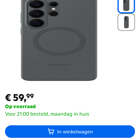
€ 59,
99
€ 59,
99
Op voorraad
Voor 21:00 besteld, maandag in huis
In winkelwagen