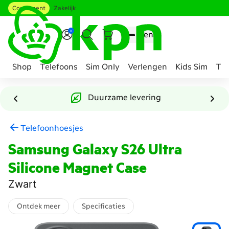
Consument
Zakelijk
Ga naar hoofdinhoud
Menu
Shop
Telefoons
Sim Only
Verlengen
Kids Sim
Tee
Genavigeerd
naar
Duurzame levering
Accessoire
samenstellen
Telefoonhoesjes
Samsung Galaxy S26 Ultra
Silicone Magnet Case
Zwart
Ontdek meer
Specificaties