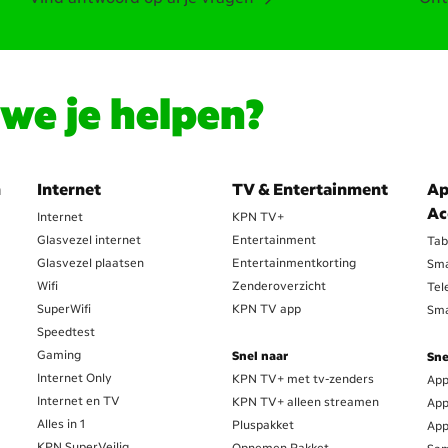
e je helpen?
n
Internet
TV & Entertainment
Ap
Ac
Internet
KPN TV+
Glasvezel internet
Entertainment
Tab
Glasvezel plaatsen
Entertainmentkorting
Sma
Wifi
Zenderoverzicht
Tel
SuperWifi
KPN TV app
Sma
Speedtest
Gaming
Snel naar
Sne
Internet Only
KPN TV+ met tv-zenders
App
Internet en TV
KPN TV+ alleen streamen
App
Alles in 1
Pluspakket
App
KPN SuperVeilig
Opnemen Pakket