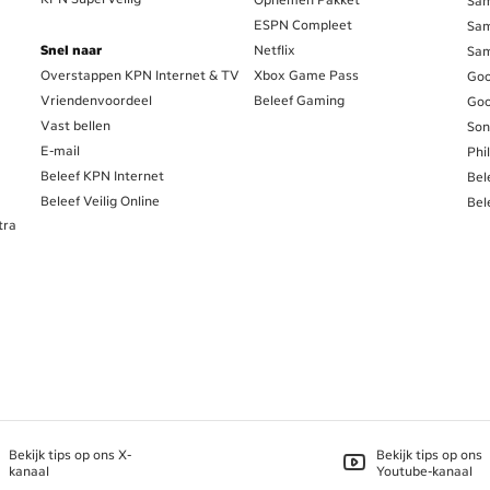
Sam
ESPN Compleet
Sam
Snel naar
Netflix
Sam
Overstappen KPN Internet & TV
Xbox Game Pass
Goo
Vriendenvoordeel
Beleef Gaming
Goo
Vast bellen
Son
E-mail
Phi
Beleef KPN Internet
Bel
Beleef Veilig Online
Bel
tra
Bekijk tips op ons X-
Bekijk tips op ons
kanaal
Youtube-kanaal