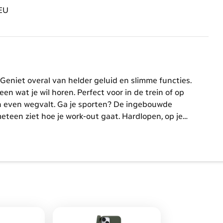
 EU
Geniet overal van helder geluid en slimme functies.
en wat je wil horen. Perfect voor in de trein of op
en even wegvalt.
Ga je sporten? De ingebouwde
meteen ziet hoe je work-out gaat. Hardlopen, op je
boven op de bank hangen? Het kan allemaal! Door de
en.
De batterij gaat tot wel 8 uur mee. Even snel
an de lader is genoeg voor uren luisterplezier. En
tterij op zak. Ook als er geen stopcontact in de buurt
klaar voor gebruik. Bestel de AirPods Pro 3 en haal alles
spannen op jouw manier.
Het is niet bekend wanneer je
kan gebruiken in Nederland en de rest van de EU. Dit
ngere Europese privacyregels voor AI.