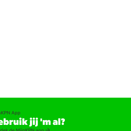
nKPN App
bruik jij 'm al?
dek de MijnKPN app