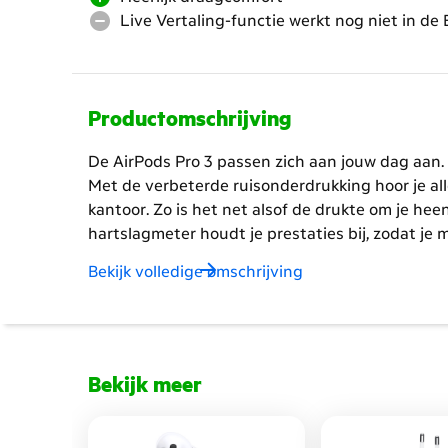
Live Vertaling-functie werkt nog niet in de
Productomschrijving
De AirPods Pro 3 passen zich aan jouw dag aan. 
Met de verbeterde ruisonderdrukking hoor je alle
kantoor. Zo is het net alsof de drukte om je he
hartslagmeter houdt je prestaties bij, zodat je 
mountainbike door het bos fietsen of onderste
Bekijk volledige omschrijving
betere pasvorm blijven de oordopjes stevig zitt
opladen voor je op pad gaat? Een paar minuten a
met de AirPods oplaadcase heb je altijd extra ba
is.
Ze zijn slim, voelen prettig aan en zijn altijd 
uit jouw dag. Muziek luisteren, sporten en ont
Bekijk meer
de Live Vertaling-functie van de AirPods Pro 3 
komt door de Digital Markets Act (DMA) en stre