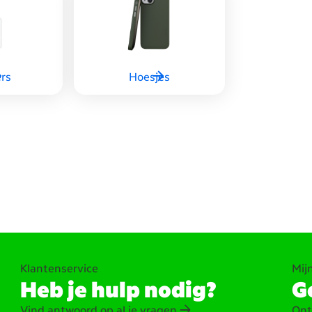
rs
Hoesjes
Klantenservice
Mij
Heb je hulp nodig?
Ge
Vind antwoord op al je vragen
Ont