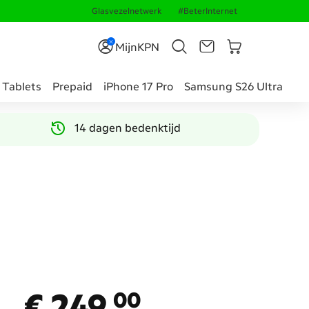
Glasvezelnetwerk
#BeterInternet
MijnKPN
Tablets
Prepaid
iPhone 17 Pro
Samsung S26 Ultra
14 dagen bedenktijd
€ 249,
00
€ 249,
00