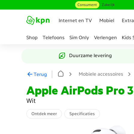
Consument
Zakelijk
Ga naar hoofdinhoud
Internet en TV
Mobiel
Extra
Shop
Telefoons
Sim Only
Verlengen
Kids 
Genavigeerd
naar
Duurzame levering
Accessoire
samenstellen
Mobiele accessoires
Terug
Apple AirPods Pro 3
Wit
Ontdek meer
Specificaties