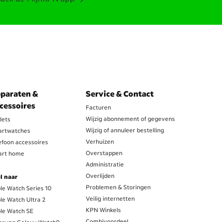
paraten &
Service & Contact
cessoires
Facturen
Wijzig abonnement of gegevens
lets
Wijzig of annuleer bestelling
rtwatches
Verhuizen
efoon accessoires
Overstappen
rt home
Administratie
Overlijden
l naar
Problemen & Storingen
le Watch Series 10
Veilig internetten
le Watch Ultra 2
KPN Winkels
le Watch SE
Combivoordeel