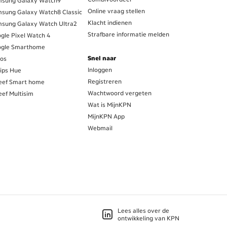
sung Galaxy Watch9
Online vraag stellen
sung Galaxy Watch8 Classic
Klacht indienen
sung Galaxy Watch Ultra2
Strafbare informatie melden
gle Pixel Watch 4
gle Smarthome
Snel naar
os
Inloggen
lips Hue
Registreren
eef Smart home
Wachtwoord vergeten
eef Multisim
Wat is MijnKPN
MijnKPN App
Webmail
Lees alles over de
ontwikkeling van KPN