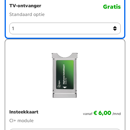
<strong>Grat
TV-ontvanger
Gratis
Standaard optie
vanaf
€ 6,00
per maand
Insteekkaart
€ 6,00
vanaf
/mnd
CI+ module