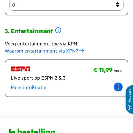
Entertainment
Voeg entertainment toe via KPN.
Waarom entertainment via KPN?
Selecteer
je
€ 11,99
per maand
€ 11,99
/mnd
extra
Live sport op ESPN 2 & 3
entertainment
opties
Meer informatie
Feedback
Je bestelling