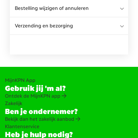
Bestelling wijzigen of annuleren
Verzending en bezorging
MijnKPN App
Gebruik jij 'm al?
Ontdek de MijnKPN app
Zakelijk
Ben je ondernemer?
Bekijk dan het zakelijk aanbod
Klantenservice
Heb je hulp nodig?