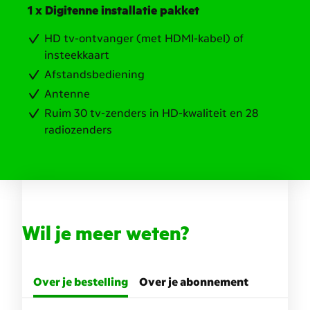
1 x Digitenne installatie pakket
HD tv-ontvanger (met HDMI-kabel) of
insteekkaart
Afstandsbediening
Antenne
Ruim 30 tv-zenders in HD-kwaliteit en 28
radiozenders
Wil je meer weten?
Over je bestelling
Over je abonnement