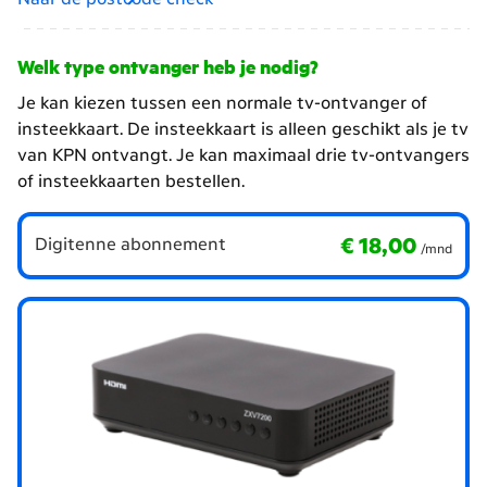
Welk type ontvanger heb je nodig?
Je kan kiezen tussen een normale tv-ontvanger of
insteekkaart. De insteekkaart is alleen geschikt als je tv
van KPN ontvangt. Je kan maximaal drie tv-ontvangers
of insteekkaarten bestellen.
€ 18,00
per maand
€ 18,00
Digitenne abonnement
/mnd
Welk
type
ontvanger
heb
je
nodig?