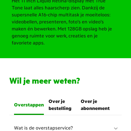
Het 11 inch Liquid Retina-display met True
Tone laat alles haarscherp zien. Dankzij de
supersnelle A16-chip multitask je moeiteloos:
videobellen, presenteren, foto’s en video’s
maken én bewerken. Met 128GB opslag heb je
genoeg ruimte voor werk, creaties en je
favoriete apps.
Wil je meer weten?
Over je
Over je
Overstappen
bestelling
abonnement
Wat is de overstapservice?