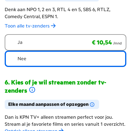
Denk aan NPO 1, 2 en 3, RTL 4 en 5, SBS 6, RTLZ,
Comedy Central, ESPN 1.
Toon alle tv-zenders
Wil
€ 10,54
per maand
€ 10,54
Ja
/mnd
je
naar
tv-
Nee
zenders
kijken?
Kies of je wil streamen zonder tv-
zenders
Elke maand aanpassen of opzeggen
Dan is KPN TV+ alleen streamen perfect voor jou.
Stream al je favoriete films en series vanuit 1 overzicht.