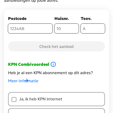
aanbiedingen op jouw adres.
Postcode
Huisnr.
Toev.
Check het aanbod
KPN Combivoordeel
Heb je al een KPN abonnement op dit adres?
Meer informatie
Heb
je
Ja, ik heb KPN Internet
al
een