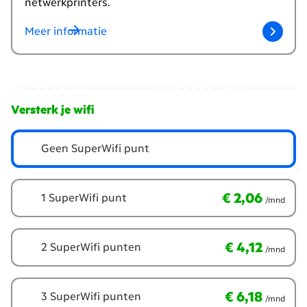
netwerkprinters.
Meer informatie
Versterk je wifi
Geen SuperWifi punt
€ 2,06
per maand
€ 2,06
1 SuperWifi punt
/mnd
€ 4,12
per maand
€ 4,12
2 SuperWifi punten
/mnd
€ 6,18
per maand
€ 6,18
3 SuperWifi punten
/mnd