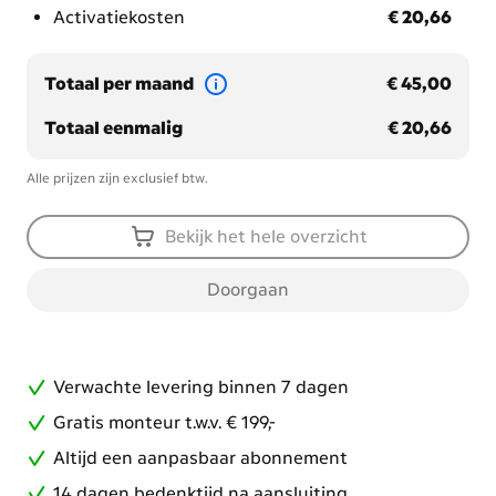
€ 20,66
Activatiekosten
€ 20,66
€ 45,00
Totaal per maand
€ 45,00
€ 20,66
Totaal eenmalig
€ 20,66
Alle prijzen zijn exclusief btw.
Bekijk het hele overzicht
Doorgaan
Verwachte levering binnen 7 dagen
Gratis monteur t.w.v. € 199,-
Altijd een aanpasbaar abonnement
14 dagen bedenktijd na aansluiting