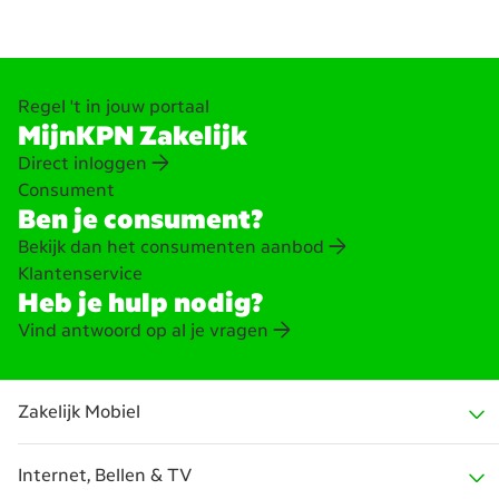
Regel 't in jouw portaal
MijnKPN Zakelijk
Direct inloggen
Consument
Ben je consument?
Bekijk dan het consumenten aanbod
Klantenservice
Heb je hulp nodig?
Vind antwoord op al je vragen
Zakelijk Mobiel
Internet, Bellen & TV
Mobiele abonnementen