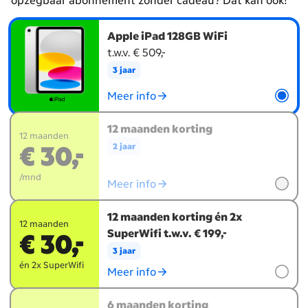
opzegbaar abonnement zonder cadeau? Dat kan ook!
Kies
Apple iPad 128GB WiFi
je
t.w.v. € 509,-
welkomstcadeau
3 jaar
Meer info
12 maanden korting
12 maanden
€ 30,-
2 jaar
/mnd
Meer info
12 maanden korting én 2x
12 maanden
SuperWifi t.w.v. € 199,-
€ 30,-
3 jaar
én 2x SuperWifi
Meer info
6 maanden korting