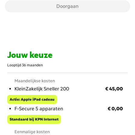
Doorgaan
Jouw keuze
Looptijd 36 maanden
Maandelijkse kosten
€ 45,00
KleinZakelijk Sneller 200
€ 45,00
Actie: Apple iPad cadeau
€ 0,00
F-Secure 5 apparaten
€ 0,00
Standaard bij KPN Internet
Eenmalige kosten