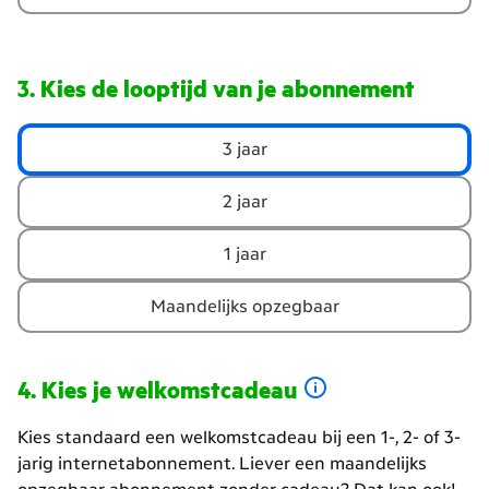
Kies de looptijd van je abonnement
Kies
3 jaar
de
looptijd
2 jaar
van
je
1 jaar
abonnement
Maandelijks opzegbaar
Kies je welkomstcadeau
Kies standaard een welkomstcadeau bij een 1-, 2- of 3-
jarig internetabonnement. Liever een maandelijks