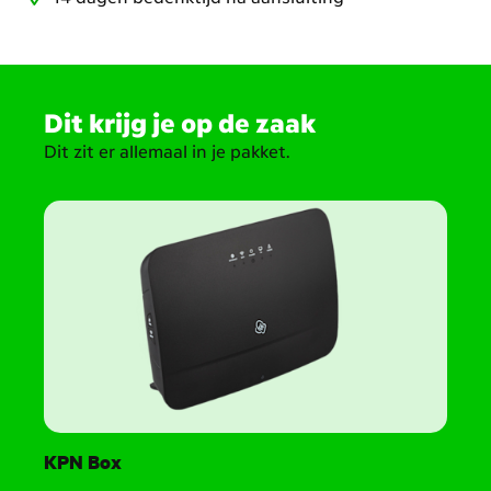
Scroll
naar
Dit krijg je op de zaak
beneden.
Dit zit er allemaal in je pakket.
Heropen
de
headings
voor
meer
content
KPN Box