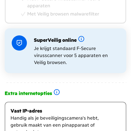
apparaten
Met Veilig browsen malwarefilter
SuperVeilig online
Je krijgt standaard F-Secure
virusscanner voor 5 apparaten en
Veilig browsen.
Extra internetopties
Kies
je
Vast IP-adres
extra
Handig als je beveiligingscamera's hebt,
internetopties
gebruik maakt van een pinapparaat of