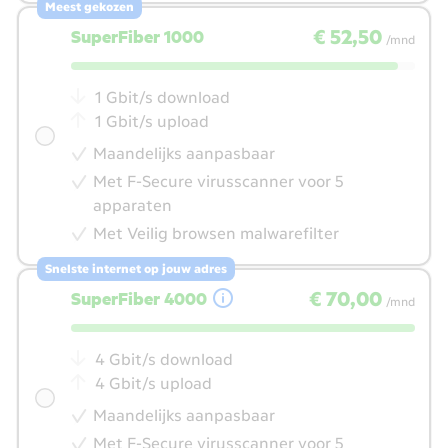
Meest gekozen
€ 52,50
per maand
€ 52,50
SuperFiber 1000
/mnd
1 Gbit/s download
1 Gbit/s upload
Maandelijks aanpasbaar
Met F-Secure virusscanner voor 5
apparaten
Met Veilig browsen malwarefilter
Snelste internet op jouw adres
€ 70,00
per maand
€ 70,00
SuperFiber 4000
/mnd
4 Gbit/s download
4 Gbit/s upload
Maandelijks aanpasbaar
Met F-Secure virusscanner voor 5