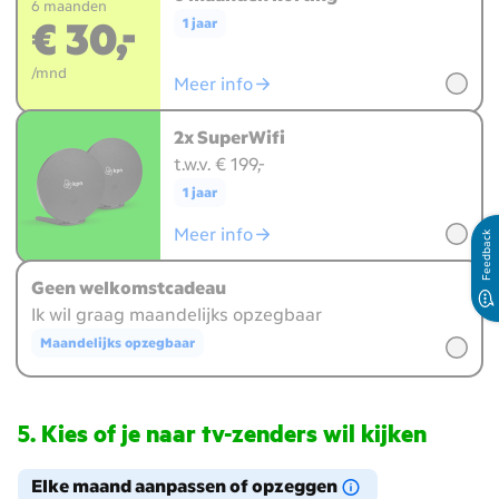
6 maanden
€ 30,-
1 jaar
/mnd
Meer info
2x SuperWifi
t.w.v. € 199,-
1 jaar
Meer info
Feedback
Geen welkomstcadeau
Ik wil graag maandelijks opzegbaar
Maandelijks opzegbaar
Kies of je naar tv-zenders wil kijken
Elke maand aanpassen of opzeggen