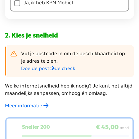
Ja, ik heb KPN Mobiel
KPN
abonnement
op
dit
adres?
Kies je snelheid
Vul je postcode in om de beschikbaarheid op
je adres te zien.
Doe de postcode check
Welke internetsnelheid heb ik nodig? Je kunt het altijd
maandelijks aanpassen, omhoog én omlaag.
Meer informatie
kies
€ 45,00
per maand
€ 45,00
Sneller 200
je
/mnd
internet