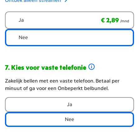
Ontdek alleen streamen
Geen
€ 2,89
per maand
€ 2,89
Ja
/mnd
tv-
zenders,
wel
Nee
streamen?
Kies voor vaste telefonie
Zakelijk bellen met een vaste telefoon. Betaal per
minuut of ga voor een Onbeperkt belbundel.
Wil
Ja
je
vaste
Nee
telefonie?