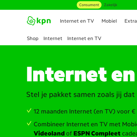
Consument
Zakelijk
Ga naar hoofdinhoud
Internet en TV
Mobiel
Extra
Shop
Internet
Internet en TV
Genavigeerd
naar
Internet,
Internet e
TV
&
Bellen
abonnement
Stel je pakket samen zoals jij dat 
samenstellen
12 maanden Internet (en TV) voor € 
Combineer Internet en TV met Mobie
Videoland
of
ESPN Compleet
cade