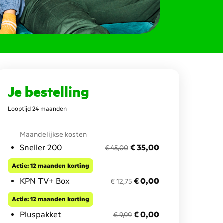
Je bestelling
Looptijd 24 maanden
Maandelijkse kosten
voorheen € 45,00
nu met korting € 35,00
Sneller 200
€ 35,00
€ 45,00
Actie: 12 maanden korting
voorheen € 12,75
nu met korting € 0,00
KPN TV+ Box
€ 0,00
€ 12,75
Actie: 12 maanden korting
voorheen € 9,99
nu met korting € 0,00
Pluspakket
€ 0,00
€ 9,99