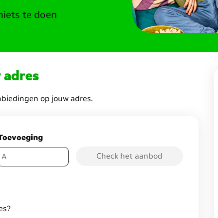
 niets te doen
 adres
biedingen op jouw adres.
Toevoeging
Check het aanbod
es?