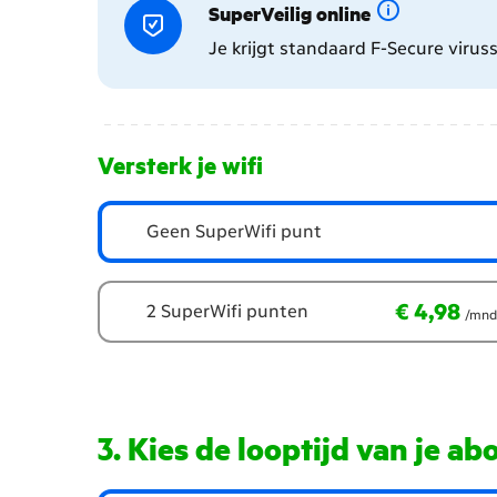
SuperVeilig online
Je krijgt standaard F-Secure virus
Versterk je wifi
Geen SuperWifi punt
€ 4,98
per maand
€ 4,98
2 SuperWifi punten
/mnd
Kies de looptijd van je a