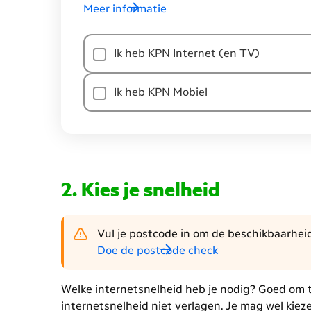
Meer informatie
Heb
Ik heb KPN Internet (en TV)
je
al
een
Ik heb KPN Mobiel
KPN
abonnement
op
jouw
adres?
Kies je snelheid
Vul je postcode in om de beschikbaarheid 
Doe de postcode check
Welke internetsnelheid heb je nodig? Goed om te
internetsnelheid niet verlagen. Je mag wel kieze