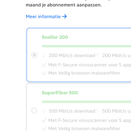
maand je abonnement aanpassen.
Meer informatie
kies
je
Sneller 200
internet
snelheid
200 Mbit/s download
200
Met F-Secure virusscanner voor 5 ap
Met Veilig browsen malwarefilter
SuperFiber 500
500 Mbit/s download
500
Met F-Secure virusscanner voor 5 ap
Met Veilig browsen malwarefilter