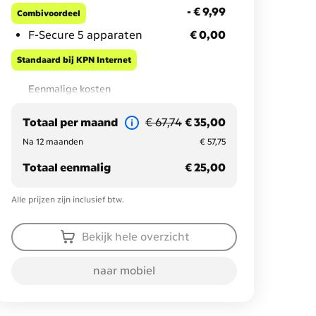
- € 9,99
- € 9,99
Combivoordeel
€ 0,00
F-Secure 5 apparaten
€ 0,00
Standaard bij KPN Internet
Eenmalige kosten
€ 25,00
Activatiekosten
€ 25,00
voorheen € 67,74
nu met korting € 35,00
Totaal per maand
€ 67,74
€ 35,00
€ 57,75
Na 12 maanden
€ 57,75
€ 25,00
Totaal eenmalig
€ 25,00
Alle prijzen zijn inclusief btw.
Bekijk hele overzicht
naar mobiel