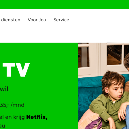
 diensten
Voor Jou
Service
n TV
wil
35,- /mnd
l en krijg
Netflix,
au