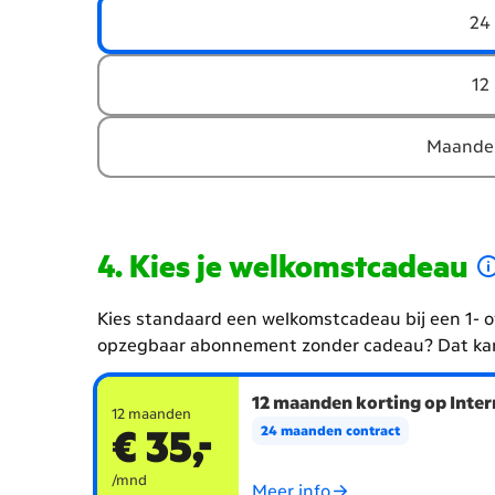
Kies
24
de
looptijd
van
12
je
abonnement
Maandel
Kies je welkomstcadeau
Kies standaard een welkomstcadeau bij een 1- o
opzegbaar abonnement zonder cadeau? Dat ka
Kies
12 maanden korting op Inter
je
12 maanden
€ 35,-
24 maanden contract
welkomstcadeau
/mnd
Meer info