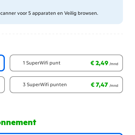
scanner voor 5 apparaten en Veilig browsen.
€ 2,49
per maand
€ 2,49
1 SuperWifi punt
/mnd
€ 7,47
per maand
€ 7,47
3 SuperWifi punten
/mnd
bonnement