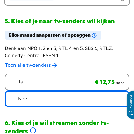
Kies of je naar tv-zenders wil kijken
Elke maand aanpassen of opzeggen
Denk aan NPO 1, 2 en 3, RTL 4 en 5, SBS 6, RTLZ,
Comedy Central, ESPN 1.
Toon alle tv-zenders
Wil
€ 12,75
per maand
€ 12,75
Ja
/mnd
je
naar
Feedback
tv-
Nee
zenders
kijken?
Kies of je wil streamen zonder tv-
zenders