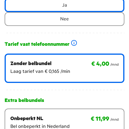
Wil
Ja
je
vaste
Nee
telefonie?
Tarief vast telefoonnummer
€ 4,00
per maand
€ 4,00
Zonder belbundel
/mnd
Laag tarief van € 0,165 /min
Extra belbundels
Welke
€ 11,99
per maand
€ 11,99
extra
Onbeperkt NL
/mnd
belbundels
Bel onbeperkt in Nederland