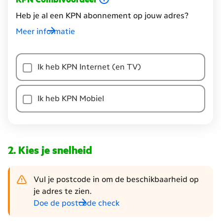
Heb je al een KPN abonnement op jouw adres?
Meer informatie
Heb
je
Ik heb KPN Internet (en TV)
al
een
Ik heb KPN Mobiel
KPN
abonnement
op
jouw
adres?
Kies je snelheid
Vul je postcode in om de beschikbaarheid op
je adres te zien.
Doe de postcode check