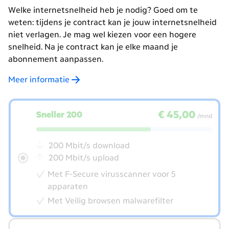
Welke internetsnelheid heb je nodig? Goed om te
weten: tijdens je contract kan je jouw internetsnelheid
niet verlagen. Je mag wel kiezen voor een hogere
snelheid. Na je contract kan je elke maand je
abonnement aanpassen.
Meer informatie
kies
€ 45,00
per maand
€ 45,00
Sneller 200
je
/mnd
internet
snelheid
200 Mbit/s download
200 Mbit/s upload
Met F-Secure virusscanner voor 5
apparaten
Met Veilig browsen malwarefilter