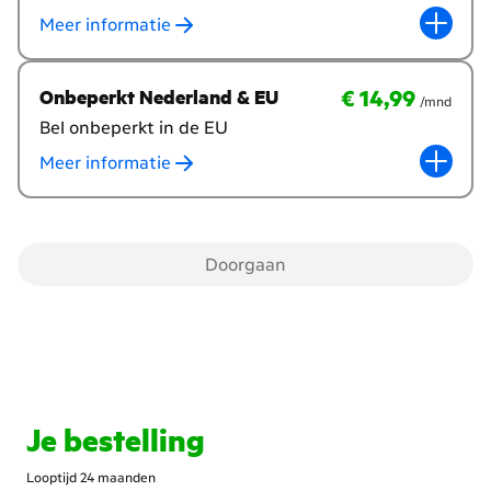
wil
Meer informatie
je
toevoegen?
€ 14,99
per maand
€ 14,99
Onbeperkt Nederland & EU
/mnd
Bel onbeperkt in de EU
Meer informatie
Doorgaan
Je bestelling
Looptijd 24 maanden