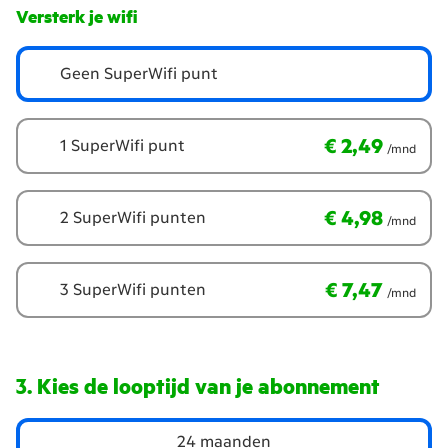
Versterk je wifi
Geen SuperWifi punt
€ 2,49
per maand
€ 2,49
1 SuperWifi punt
/mnd
€ 4,98
per maand
€ 4,98
2 SuperWifi punten
/mnd
€ 7,47
per maand
€ 7,47
3 SuperWifi punten
/mnd
Kies de looptijd van je abonnement
Kies
24 maanden