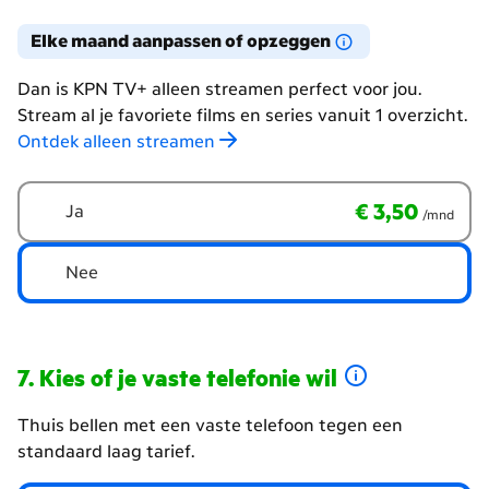
Elke maand aanpassen of opzeggen
Dan is KPN TV+ alleen streamen perfect voor jou.
Stream al je favoriete films en series vanuit 1 overzicht.
Ontdek alleen streamen
Geen
€ 3,50
per maand
€ 3,50
Ja
/mnd
tv-
zenders,
wel
Nee
streamen?
Kies of je vaste telefonie wil
Thuis bellen met een vaste telefoon tegen een
standaard laag tarief.