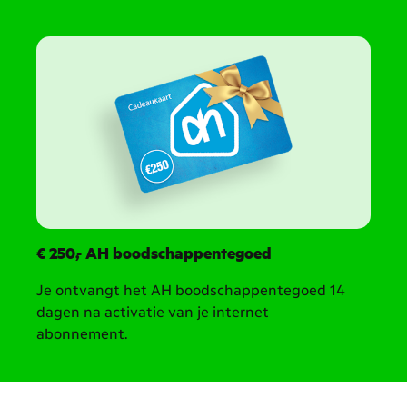
€ 250,- AH boodschappentegoed
Je ontvangt het AH boodschappentegoed 14
dagen na activatie van je internet
abonnement.