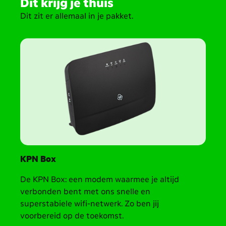
Dit krijg je thuis
beneden.
Dit zit er allemaal in je pakket.
Heropen
de
headings
voor
meer
content
KPN Box
De KPN Box: een modem waarmee je altijd
verbonden bent met ons snelle en
superstabiele wifi-netwerk. Zo ben jij
voorbereid op de toekomst.