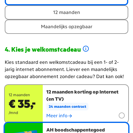
de
looptijd
12 maanden
van
je
Maandelijks opzegbaar
abonnement
Kies je welkomstcadeau
Kies standaard een welkomstcadeau bij een 1- of 2-
jarig internet abonnement. Liever een maandelijks
opzegbaar abonnement zonder cadeau? Dat kan ook!
Kies
12 maanden korting op Internet
je
12 maanden
(en TV)
€ 35,-
welkomstcadeau
24 maanden contract
/mnd
Meer info
AH boodschappentegoed