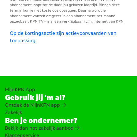
abonnement loopt tot de door jou gekozen looptijd. Binnen deze
termijn kun je niet kosteloos opzeggen. Daarna wordt je
abonnement vanzelf omgezet in een abonnement per maand
opzegbaar. KPN TV+ is alleen verkrijgbaar i.c.m. Internet van KPN.
Op de kortingsactie zijn actievoorwaarden van
toepassing.
MijnKPN App
Gebruik jij 'm al?
Ontdek de MijnKPN app
Zakelijk
Ben je ondernemer?
Bekijk dan het zakelijk aanbod
Klantenservice