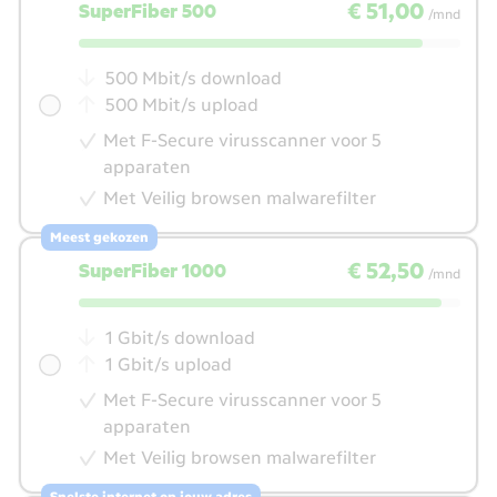
€ 51,00
per maand
€ 51,00
SuperFiber 500
/mnd
500 Mbit/s download
500 Mbit/s upload
Met F-Secure virusscanner voor 5
apparaten
Met Veilig browsen malwarefilter
Meest gekozen
€ 52,50
per maand
€ 52,50
SuperFiber 1000
/mnd
1 Gbit/s download
1 Gbit/s upload
Met F-Secure virusscanner voor 5
apparaten
Met Veilig browsen malwarefilter