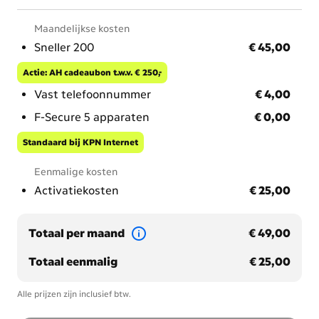
Maandelijkse kosten
€ 45,00
Sneller 200
€ 45,00
Actie: AH cadeaubon t.w.v. € 250,-
€ 4,00
Vast telefoonnummer
€ 4,00
€ 0,00
F-Secure 5 apparaten
€ 0,00
Standaard bij KPN Internet
Eenmalige kosten
€ 25,00
Activatiekosten
€ 25,00
€ 49,00
Totaal per maand
€ 49,00
€ 25,00
Totaal eenmalig
€ 25,00
Alle prijzen zijn inclusief btw.