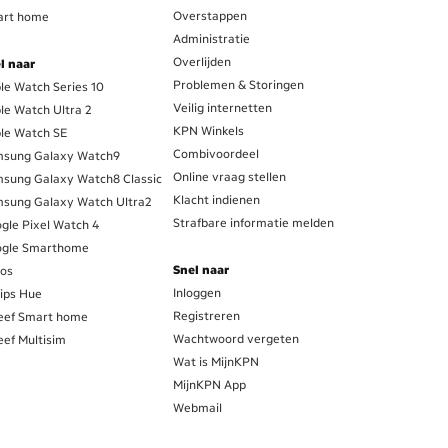
Overstappen
rt home
Administratie
Overlijden
l naar
Problemen & Storingen
le Watch Series 10
Veilig internetten
le Watch Ultra 2
KPN Winkels
le Watch SE
Combivoordeel
sung Galaxy Watch9
Online vraag stellen
sung Galaxy Watch8 Classic
Klacht indienen
sung Galaxy Watch Ultra2
Strafbare informatie melden
gle Pixel Watch 4
gle Smarthome
Snel naar
os
Inloggen
lips Hue
Registreren
eef Smart home
Wachtwoord vergeten
eef Multisim
Wat is MijnKPN
MijnKPN App
Webmail