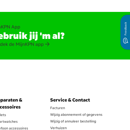
Feedback
nKPN App
bruik jij 'm al?
dek de MijnKPN app
paraten &
Service & Contact
cessoires
Facturen
Wijzig abonnement of gegevens
lets
Wijzig of annuleer bestelling
rtwatches
Verhuizen
efoon accessoires