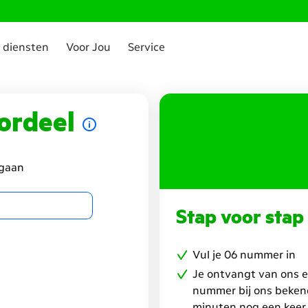
 diensten
Voor Jou
Service
oordeel
 gaan
Stap voor stap
Vul je 06 nummer in
Je ontvangt van ons ee
nummer bij ons beken
minuten nog een keer