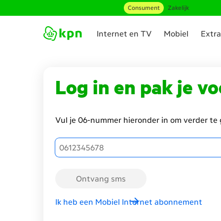
Consument
Zakelijk
Ga naar hoofdinhoud
Internet en TV
Mobiel
Extra
Genavigeerd
naar
Login
Log in en pak je v
om
te
verlengen
Vul je 06-nummer hieronder in om verder te
Vul je
06-
nummer
in om
Ontvang sms
verder
te gaan
Ik heb een Mobiel Internet abonnement