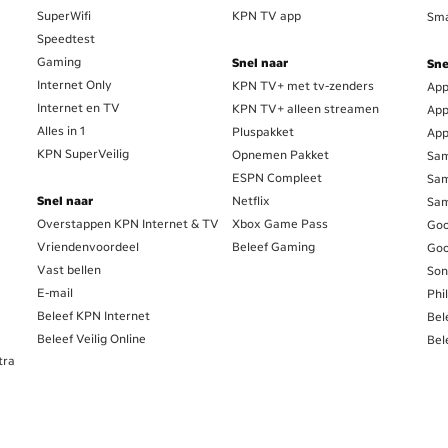
SuperWifi
KPN TV app
Sma
Speedtest
Gaming
Snel naar
Sne
Internet Only
KPN TV+ met tv-zenders
App
Internet en TV
KPN TV+ alleen streamen
App
Alles in 1
Pluspakket
App
KPN SuperVeilig
Opnemen Pakket
Sam
ESPN Compleet
Sam
Snel naar
Netflix
Sam
Overstappen KPN Internet & TV
Xbox Game Pass
Goo
Vriendenvoordeel
Beleef Gaming
Goo
Vast bellen
Son
E-mail
Phi
Beleef KPN Internet
Bel
Beleef Veilig Online
Bel
tra