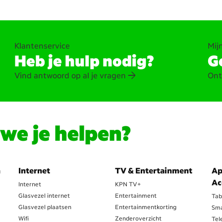
Klantenservice
Mij
Heb je hulp nodig?
Ge
Vind antwoord op al je vragen
Ont
e je helpen?
n
Internet
TV & Entertainment
Ap
Ac
Internet
KPN TV+
Glasvezel internet
Entertainment
Tab
Glasvezel plaatsen
Entertainmentkorting
Sma
Wifi
Zenderoverzicht
Tel