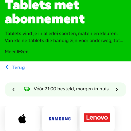
Tablets met
abonnement
Tablets vind je in allerlei soorten, maten en kleuren.
Van kleine tablets die handig zijn voor onderweg, tot
grote modellen die bijna hetzelfde kunnen als een
Meer lezen
laptop. Wat je ook zoekt, wij hebben altijd een tablet
met abonnement dat bij je past. Ben je gek op
Terug
Android? Je hebt keuze uit Samsung tablets en
Lenovo tablets, beide werken met Android. Liever een
Apple tablet? Er zijn veel iPad modellen om uit te
Vóór 21:00 besteld, morgen in huis
kiezen. Of je nu urenlang Netflix kijkt op de bank of
onderweg moet werken, een tablet maakt het mogelijk.
Maak je tablet compleet en bescherm hem goed met
één van onze tablethoezen. Zo voorkom je barsten en
krassen en geef je jouw tablet een persoonlijk uiterlijk.