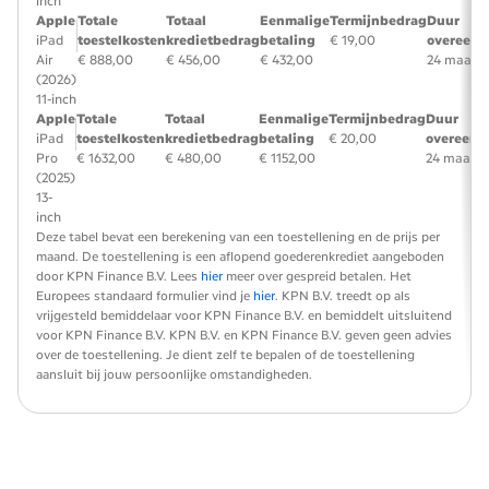
inch
Apple
Totale
Totaal
Eenmalige
Termijnbedrag
Duur
iPad
toestelkosten
kredietbedrag
betaling
€ 19,00
overeenk
Air
€ 888,00
€ 456,00
€ 432,00
24 maand
(2026)
11-inch
Apple
Totale
Totaal
Eenmalige
Termijnbedrag
Duur
iPad
toestelkosten
kredietbedrag
betaling
€ 20,00
overeenk
Pro
€ 1632,00
€ 480,00
€ 1152,00
24 maand
(2025)
13-
inch
Deze tabel bevat een berekening van een toestellening en de prijs per
maand. De toestellening is een aflopend goederenkrediet aangeboden
door KPN Finance B.V. Lees
hier
meer over gespreid betalen. Het
Europees standaard formulier vind je
hier
. KPN B.V. treedt op als
vrijgesteld bemiddelaar voor KPN Finance B.V. en bemiddelt uitsluitend
voor KPN Finance B.V. KPN B.V. en KPN Finance B.V. geven geen advies
over de toestellening. Je dient zelf te bepalen of de toestellening
aansluit bij jouw persoonlijke omstandigheden.
filters overslaan en ga verder