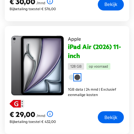
€ 30,00
€ 30,00
per maand
/mnd
Bekijk
Bijbetaling toestel € 576,00
Apple
iPad Air (2026) 11-
inch
128 GB
op voorraad
1GB data | 24 mnd | Exclusief
eenmalige kosten
€ 29,00
€ 29,00
per maand
/mnd
Bekijk
Bijbetaling toestel € 432,00