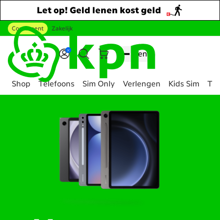
Let op! Geld lenen kost geld
Consument
Zakelijk
Ga naar hoofdinhoud
Menu
Shop
Telefoons
Sim Only
Verlengen
Kids Sim
Tee
Genavigeerd
naar
Alle
Tablets