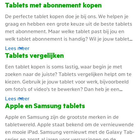
Tablets met abonnement kopen
De perfecte tablet kopen doe je bij ons. We helpen je
graag en hebben een grote keuze uit de beste tablets
met abonnement. Maar welke tablet past bij jou en
welk tablet abonnement is handig? Wil je jouw tablet
ook buiten huis gebruiken, bijvoorbeeld onderweg in de
Lees meer
trein of tijdens een picknick? Met onze databundels
Tablets vergelijken
kan je gewoon blijven appen, streamen en downloaden.
Een tablet kopen is soms lastig, waar begin je met
Ook zonder wifi! Kies voor weinig GB's als je soms een
zoeken naar de juiste? Tablets vergelijken helpt om te
appje stuurt, Buienradar checkt of je e-mail bijhoudt op
kiezen. Gebruik je jouw tablet voor werk, bijvoorbeeld
je tablet. Gebruik je jouw tablet vaker? Dan past een
om foto’s of video’s te bewerken? Dan heb je een
tablet abonnement met meerdere GB's beter bij jou. Je
sterke tablet nodig. Deze sterke tablets lijken steeds
Lees meer
kan dan scrollen op Instagram, TikTok filmpjes
meer op laptops, maar dan in een klein formaat. De
Apple en Samsung tablets
opnemen, Whatsappen met vrienden en je favoriete
iPad Pro-serie en de Samsung Galaxy Tab S-serie
Spotify playlist luisteren. Van af en toe online tot veel
Apple en Samsung zijn de grootste merken in de
kunnen zware programma’s makkelijk aan. De S-pen
data gebruiken, er is altijd een tablet abonnement dat
tabletwereld. Apple staat bekend om de vernieuwende
van de Samsung S-serie is handig om aantekeningen
bij jou past!
en mooie iPad. Samsung vernieuwt met de Galaxy Tab-
te maken en te ontwerpen.
Wil je een tablet voor
series en zorgt al jaren voor verrassingen op de