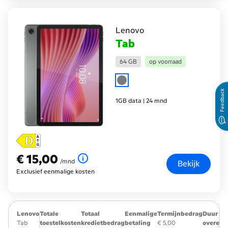
Lenovo
Tab
64 GB
op voorraad
Feedback
1GB data | 24 mnd
€ 15,00
€ 15,00
per maand
/mnd
Bekijk
Exclusief eenmalige kosten
Lenovo
Totale
Totaal
Eenmalige
Termijnbedrag
Duur
Tab
toestelkosten
kredietbedrag
betaling
€ 5,00
overeen