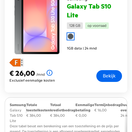
Galaxy Tab S10
Lite
128 GB
op voorraad
1GB data | 24 mnd
€ 26,00
€ 26,00
per maand
/mnd
Bekijk
Exclusief eenmalige kosten
Samsung
Totale
Totaal
Eenmalige
Termijnbedrag
Duur
Galaxy
toestelkosten
kredietbedrag
betaling
€ 16,00
overe
Tab S10
€ 384,00
€ 384,00
€ 0,00
24 ma
Lite
Deze tabel bevat een berekening van een toestellening en de prijs per
maand. De toestellening is een aflopend goederenkrediet aangeboden