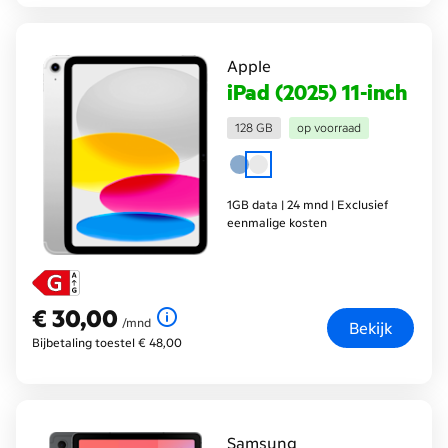
Apple
iPad (2025) 11-inch
128 GB
op voorraad
1GB data | 24 mnd | Exclusief
eenmalige kosten
€ 30,00
€ 30,00
per maand
/mnd
Bekijk
Bijbetaling toestel € 48,00
Samsung