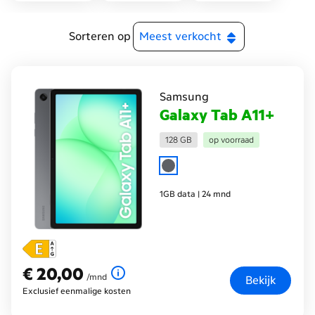
Sorteren op
Samsung
Galaxy Tab A11+
128 GB
op voorraad
1GB data | 24 mnd
€ 20,00
€ 20,00
per maand
/mnd
Bekijk
Exclusief eenmalige kosten