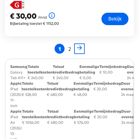
€ 30,00
€ 30,00
per maand
/mnd
Bekijk
Bijbetaling toestel € 1152,00
1
2
Samsung
Totale
Totaal
Eenmalige
Termijnbedrag
Duur
Galaxy
toestelkosten
kredietbedrag
betaling
€ 10,00
overe
Tab A11+
€ 240,00
€ 240,00
€ 0,00
24 ma
Apple
Totale
Totaal
Eenmalige
Termijnbedrag
Duur
iPad
toestelkosten
kredietbedrag
betaling
€ 20,00
overeenk
(2025)
€ 528,00
€ 480,00
€ 48,00
24 maand
11-
inch
Apple
Totale
Totaal
Eenmalige
Termijnbedrag
Duur
iPad
toestelkosten
kredietbedrag
betaling
€ 20,00
overeenk
Air
€ 1056,00
€ 480,00
€ 576,00
24 maand
(2026)
13-