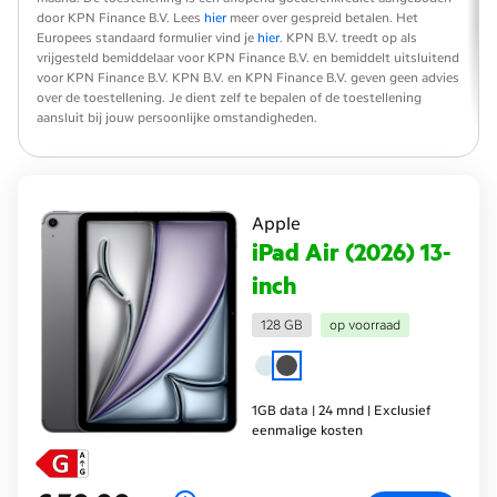
door KPN Finance B.V. Lees
hier
meer over gespreid betalen. Het
Europees standaard formulier vind je
hier
. KPN B.V. treedt op als
vrijgesteld bemiddelaar voor KPN Finance B.V. en bemiddelt uitsluitend
voor KPN Finance B.V. KPN B.V. en KPN Finance B.V. geven geen advies
over de toestellening. Je dient zelf te bepalen of de toestellening
aansluit bij jouw persoonlijke omstandigheden.
Apple
iPad Air (2026) 13-
inch
128 GB
op voorraad
1GB data | 24 mnd | Exclusief
eenmalige kosten