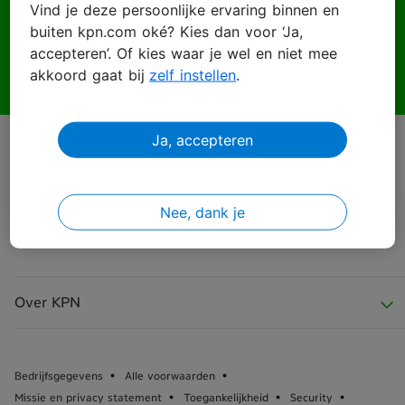
Vind je deze persoonlijke ervaring binnen en
buiten kpn.com oké? Kies dan voor ‘Ja,
Wachtwoord
accepteren’. Of kies waar je wel en niet mee
akkoord gaat bij
zelf instellen
.
Ja, accepteren
Inloggen
Wachtwoord vergeten?
Nee, dank je
Over KPN
Over KPN
Bedrijfsgegevens
Alle voorwaarden
Missie en privacy statement
Toegankelijkheid
Security
KPN Nieuws