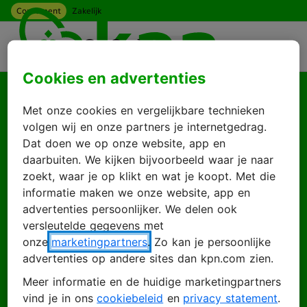
Consument
Zakelijk
Ga naar hoofdinhoud
Menu
Cookies en advertenties
Goed je weer te zien
Met onze cookies en vergelijkbare technieken
Log in met je KPN
volgen wij en onze partners je internetgedrag.
Dat doen we op onze website, app en
ID
daarbuiten. We kijken bijvoorbeeld waar je naar
zoekt, waar je op klikt en wat je koopt. Met die
informatie maken we onze website, app en
advertenties persoonlijker. We delen ook
Inloggen
Account maken
versleutelde gegevens met
onze
marketingpartners
. Zo kan je persoonlijke
advertenties op andere sites dan kpn.com zien.
Meer informatie en de huidige marketingpartners
E-mailadres
vind je in ons
cookiebeleid
en
privacy statement
.